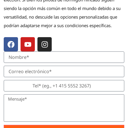
siendo la opción más común en todo el mundo debido a su
versatilidad, no descuide las opciones personalizadas que
podrían adaptarse mejor a sus condiciones específicas.
F
Y
I
a
o
n
c
u
s
e
T
t
b
u
a
o
b
g
o
e
r
k
a
m