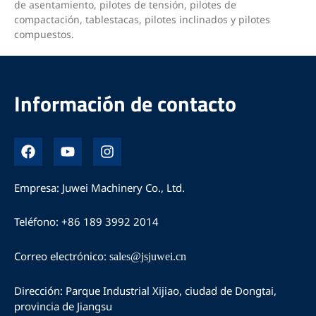
de asentamiento, pilotes de tensión, pilotes de
compactación, tablestacas, pilotes inclinados y pilotes
compuestos.
Información de contacto
F
Y
I
a
o
n
c
u
s
e
T
t
Empresa: Juwei Machinery Co., Ltd.
b
u
a
o
b
g
Teléfono: +86 189 3992 2014
o
e
r
k
a
m
Correo electrónico:
sales@jsjuwei.cn
Dirección: Parque Industrial Xijiao, ciudad de Dongtai,
provincia de Jiangsu