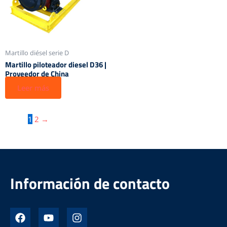
Martillo diésel serie D
Martillo piloteador diesel D36 |
Proveedor de China
Leer más
1
2
→
Información de contacto
F
Y
I
a
o
n