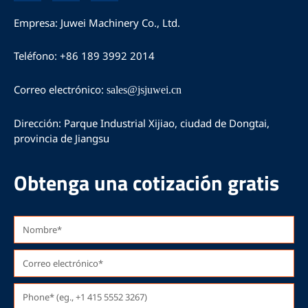
c
u
s
e
T
t
Empresa: Juwei Machinery Co., Ltd.
b
u
a
o
b
g
Teléfono: +86 189 3992 2014
o
e
r
k
a
m
Correo electrónico:
sales@jsjuwei.cn
Dirección: Parque Industrial Xijiao, ciudad de Dongtai,
provincia de Jiangsu
Obtenga una cotización gratis