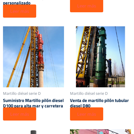
personalizado
Leer más
Leer más
Martillo diésel serie D
Martillo diésel serie D
Suministro Martillo pilón diesel
Venta de martillo pilón tubular
D100 para alta mar y carretera
diesel D80
Leer más
Leer más