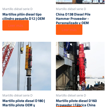
Martillo diésel serie D
Martillo diésel serie D
Martillos pilón diesel tipo
China D138 Diesel Pile
cilindro pequeño D12 | OEM
Hammer Proveedor -
Personalizado y OEM
Leer más
Leer más
Martillo diésel serie D
Martillo diésel serie D
Martillo pilote diesel D180 |
Martillo pilote diesel D160
Martillo pilote OEM y
Proveedor | Fábrica China