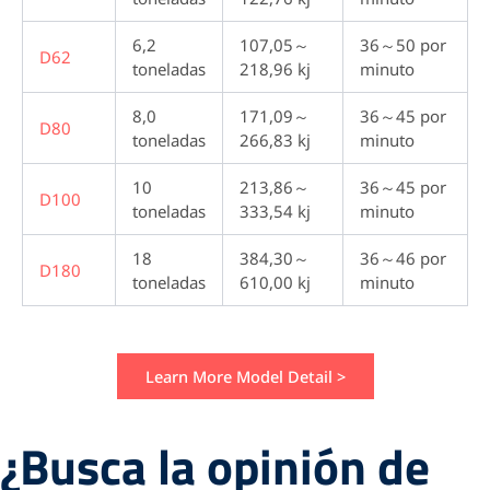
6,2
107,05～
36～50 por
D62
toneladas
218,96 kj
minuto
8,0
171,09～
36～45 por
D80
toneladas
266,83 kj
minuto
10
213,86～
36～45 por
D100
toneladas
333,54 kj
minuto
18
384,30～
36～46 por
D180
toneladas
610,00 kj
minuto
Learn More Model Detail >
¿Busca la opinión de