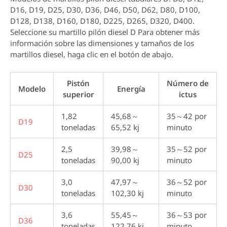
D16, D19, D25, D30, D36, D46, D50, D62, D80, D100,
D128, D138, D160, D180, D225, D265, D320, D400.
Seleccione su martillo pilón diesel D
Para obtener más
información sobre las dimensiones y tamaños de los
martillos diesel, haga clic en el botón de abajo.
Pistón
Número de
Modelo
Energía
superior
ictus
1,82
45,68～
35～42 por
D19
toneladas
65,52 kj
minuto
2,5
39,98～
35～52 por
D25
toneladas
90,00 kj
minuto
3,0
47,97～
36～52 por
D30
toneladas
102,30 kj
minuto
3,6
55,45～
36～53 por
D36
toneladas
122,76 kj
minuto