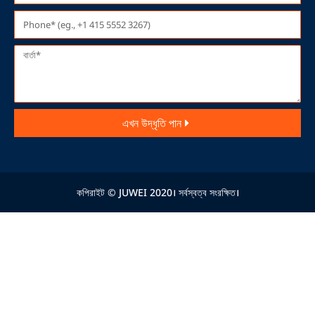
এখন উদ্ধৃতি পান
কপিরাইট © JUWEI 2020। সর্বস্বত্ব সংরক্ষিত।