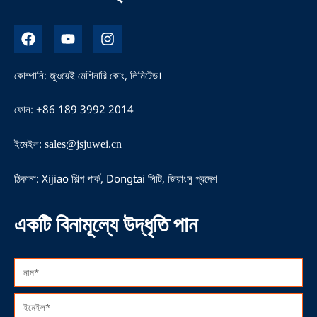
ফে
ই
ই
স
উ
ন
বু
টি
স্টা
ক
উ
গ্রা
কোম্পানি: জুওয়েই মেশিনারি কোং, লিমিটেড।
ব
ম
ফোন: +86 189 3992 2014
ইমেইল:
sales@jsjuwei.cn
ঠিকানা: Xijiao শিল্প পার্ক, Dongtai সিটি, জিয়াংসু প্রদেশ
একটি বিনামূল্যে উদ্ধৃতি পান