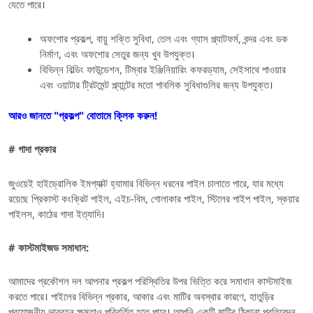
যেতে পারে।
অফশোর প্রকল্প, বায়ু শক্তি সুবিধা, তেল এবং গ্যাস প্ল্যাটফর্ম, বন্দর এবং ডক
নির্মাণ, এবং অফশোর সেতুর জন্য খুব উপযুক্ত।
বিভিন্ন বিল্ডিং ফাউন্ডেশন, টিম্বার ইঞ্জিনিয়ারিং কফরড্যাম, সেইসাথে পাওয়ার
এবং ওয়াটার ট্রিটমেন্ট প্ল্যান্টের মতো পাবলিক সুবিধাগুলির জন্য উপযুক্ত।
আরও জানতে "প্রকল্প" বোতামে ক্লিক করুন!
# গাদা প্রকার
জুওয়েই হাইড্রোলিক ইমপ্যাক্ট হ্যামার বিভিন্ন ধরনের পাইল চালাতে পারে, যার মধ্যে
রয়েছে প্রিকাস্ট কংক্রিট পাইল, এইচ-বিম, গোলাকার পাইল, স্টিলের পাইপ পাইল, স্কয়ার
পাইলস, কাঠের গাদা ইত্যাদি।
# কাস্টমাইজড সমাধান:
আমাদের প্রকৌশল দল আপনার প্রকল্প পরিস্থিতির উপর ভিত্তি করে সমাধান কাস্টমাইজ
করতে পারে। পাইলের বিভিন্ন প্রকার, আকার এবং মাটির অবস্থার কারণে, হাতুড়ির
প্রয়োজনীয় ভারবহন ক্ষমতাও পরিবর্তিত হতে পারে। আপনি একটি মাটির ঠিকানা প্রতিবেদন,