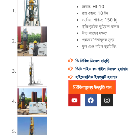
মডেল: HI-10
রাম ওজন: 10 টন
সর্বোচ্চ. শক্তি: 150 kj
ইন্টিগ্রেটেড কন্ট্রোল ভালভ
উচ্চ কাজের দক্ষতা
প্রতিযোগিতামূলক মূল্য
ফুল রেঞ্জ পাইল ড্রাইভিং
ডি সিরিজ ডিজেল হাতুড়ি
ডিডি গাইড রড পাইল ডিজেল হ্যামার
হাইড্রোলিক ইমপ্যাক্ট হ্যামার
বিনামূল্যে উদ্ধৃতি পান
ই
ফে
ই
উ
স
ন
টি
বু
স্টা
উ
ক
গ্রা
ব
ম