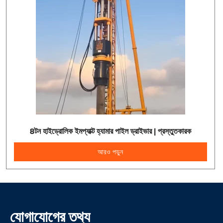
8টন হাইড্রোলিক ইমপ্যাক্ট হ্যামার পাইল ড্রাইভার | প্রস্তুতকারক
আরও পড়ুন
যোগাযোগের তথ্য