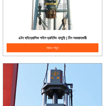
4টন হাইড্রোলিক পাইল ড্রাইভিং হাতুড়ি | চীন সরবরাহকারী
আরও পড়ুন