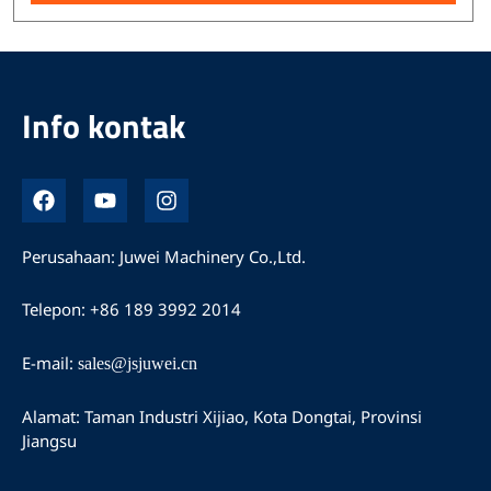
Info kontak
I
Y
I
n
o
n
d
u
s
o
t
t
Perusahaan: Juwei Machinery Co.,Ltd.
n
u
a
e
b
g
Telepon: +86 189 3992 2014
s
e
r
i
a
a
m
E-mail:
sales@jsjuwei.cn
Alamat: Taman Industri Xijiao, Kota Dongtai, Provinsi
Jiangsu