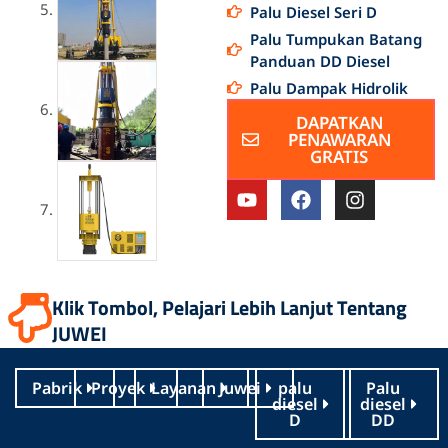
Palu Diesel Seri D
Palu Tumpukan Batang
Panduan DD Diesel
Palu Dampak Hidrolik
DAPATKAN
PENAWARAN
GRATIS
Y
I
I
o
n
n
u
d
s
t
o
t
u
n
a
b
e
g
Klik Tombol, Pelajari Lebih Lanjut Tentang
e
s
r
i
a
JUWEI
a
m
Pabrik
Proyek
Layanan
Juwei
palu
Palu
diesel
diesel
D
DD