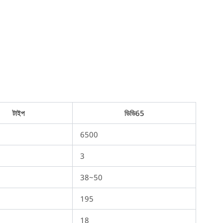
টাইপ
ডিডি65
6500
3
38~50
195
18