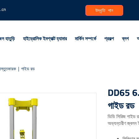
i.cn
উদ্ধৃতি পান
ল হাতুড়ি
হাইড্রোলিক ইমপ্যাক্ট হ্যামার
মার্কিন সম্পর্কে
প্রকল্প
ব্লগ
আ
স্তুতকারক | গাইড রড
DD65 6.5ট
গাইড রড
ডিডি সিরিজ গাইড রড
অভ্যন্তরীণ জ্বলন ই
সিলিন্ডার 