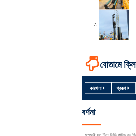
বোতামে ক্ল
কারখানা
প্রকল্প
বর্ণনা
জুওয়েই হল চীনে ডিডি গাইড রড ডিজ