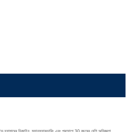
ভ হ্যামারের ডিজাইন, ম্যানুফ্যাকচারিং এবং প্রয়োগে 30 বছরের বেশি অভিজ্ঞতা