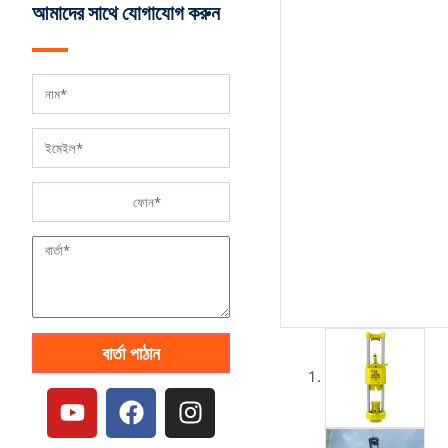
আমাদের সাথে যোগাযোগ করুন
বার্তা পাঠান
ই
ফে
ই
উ
স
ন