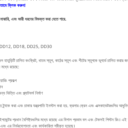
োতামে ক্লিক করুন!
মাঝারি, এবং ভারী ধরনের বিভক্ত করা যেতে পারে.
D6, DD12, DD18, DD25, DD30
াতুড়িটি চালিত কংক্রিট, ধাতব স্তূপ, কাঠের স্তূপ এবং শীটের স্তূপকে ভূগর্ভে চালিত করার জন
র মধ্যে রয়েছে:
়ারিং প্রকল্প
েশন
য ভিত্তি এবং প্ল্যাটফর্ম নির্মাণ
 ট্র্যাক করা এবং চাকার যন্ত্রপাতি ইনস্টল করা হয়. ক্রলার ক্রেন এবং এক্সকাভেটরগুলির আধ
েন্টের প্রধান বৈশিষ্ট্যগুলির মধ্যে রয়েছে এর বিশাল প্রভাব বল এবং টেকসই পিস্টন রিং। এই হাত
 এবং এর নির্ভরযোগ্যতা এবং কার্যকারিতা স্বীকৃত হয়েছে।