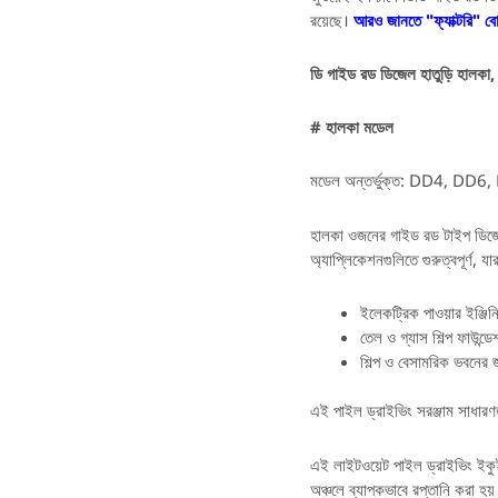
রয়েছে।
আরও জানতে "ফ্যাক্টরি" ব
ডি গাইড রড ডিজেল হাতুড়ি হালকা, 
# হালকা মডেল
মডেল অন্তর্ভুক্ত: DD4, D
হালকা ওজনের গাইড রড টাইপ ডিজেল হ
অ্যাপ্লিকেশনগুলিতে গুরুত্বপূর্ণ, যা
ইলেকট্রিক পাওয়ার ইঞ্জিনিয
তেল ও গ্যাস শিল্প ফাউন্ড
শিল্প ও বেসামরিক ভবনের জন্
এই পাইল ড্রাইভিং সরঞ্জাম সাধারণত
এই লাইটওয়েট পাইল ড্রাইভিং ইকুইপম
অঞ্চলে ব্যাপকভাবে রপ্তানি করা হয়