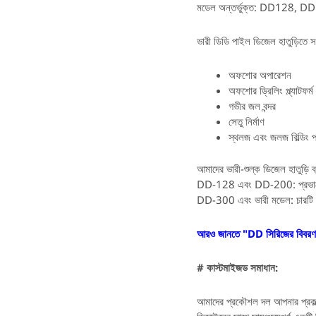
মডেল অন্তর্ভুক্ত: DD12
ভারী ডিডি পাইল ডিজেল হাতুড়িতে সব
অফশোর অপারেশন
অফশোর ড্রিলিং প্ল্যাটফর্ম
গভীর জল বন্দর
সেতু নির্মাণ
স্থলজ এবং জলজ বিল্ডিং প্
আমাদের ভারী-শুল্ক ডিজেল হাতুড়ি 
DD-128 এবং DD-200: প্রভাবের উ
DD-300 এবং ভারী মডেল: চারটি গা
আরও জানতে "DD সিরিজের বিবরণ"
# কাস্টমাইজড সমাধান:
আমাদের প্রকৌশল দল আপনার প্রকল্প