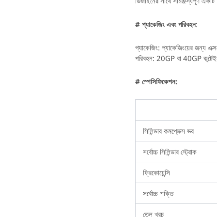
ডিজাইনের সাথে সামঞ্জস্যপূর্ণ একটি স
# প্যাকেজিং এবং পরিবহন
:
প্যাকেজিং: প্যাকেজিংয়ের জন্য এক্সপো
পরিবহন: 20GP বা 40GP কন্টেই
# স্পেসিফিকেশন:
সিলিন্ডার কমপ্লেক্স ভর
সর্বোচ্চ সিলিন্ডার স্ট্রোক
ফ্রিকোয়েন্সি
সর্বোচ্চ শক্তি
তেল খরচ