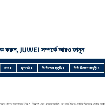
িক করুন, JUWEI সম্পর্কে আরও জানুন
সেবা
জুওয়েই
ডি ডিজেল হাতুড়ি
ডিডি ডিজেল হাতুড়ি
েল পাইল হ্যামারের শীর্ষ 1 নির্মাতা এবং সরবরাহকারী।
জুওয়ের ডিডি-সিরিজ ডিজেল পাইল ড্রাই