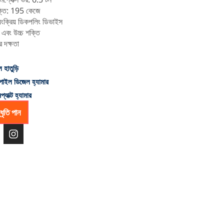
শক্তি: 195 কেজে
বয়ংক্রিয় ডিকপলিং ডিভাইস
 এবং উচ্চ শক্তি
র দক্ষতা
 হাতুড়ি
পাইল ডিজেল হ্যামার
যাক্ট হ্যামার
্ধৃতি পান
ই
ন
স্টা
গ্রা
ম