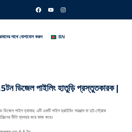
ফে
ই
ই
স
উ
ন
বু
টি
স্টা
ক
উ
গ্রা
ব
ম
মাদের সাথে যোগাযোগ করুন
BN
ন ডিজেল পাইলিং হাতুড়ি প্রস্তুতকারক |
 ডিজেল পাইল হ্যামার: এটি একটি পাইল ড্রাইভিং সরঞ্জাম যা দুই-স্ট্রোক
ঞ্জিনের নীতি ব্যবহার করে কাজ করে।
কমপ্লেক্স ভর: 6.5 টন