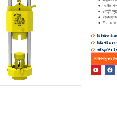
সর্বোচ্চ 
পেটেন্ট স্
লাইটওয়েট
উচ্চ কাজে
ডি সিরিজ ডিজেল
ডিডি গাইড রড 
হাইড্রোলিক ইমপ্
বিনামূল্যে উদ
ই
ফে
উ
স
টি
বু
উ
ক
ব