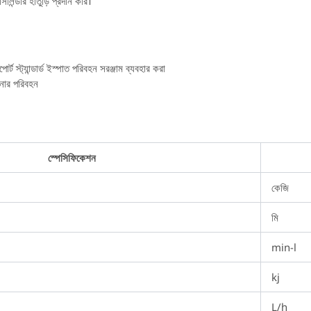
িলিন্ডার হাতুড়ি প্রদান করি।
র্ট স্ট্যান্ডার্ড ইস্পাত পরিবহন সরঞ্জাম ব্যবহার করা
নার পরিবহন
স্পেসিফিকেশন
কেজি
মি
min-l
kj
L/h