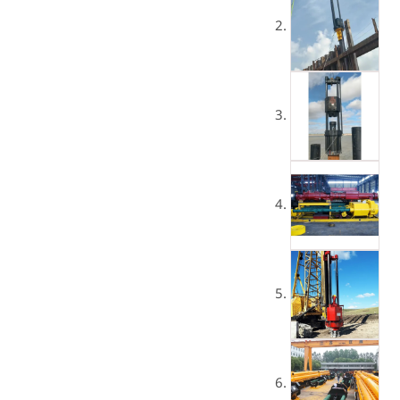
টি
বু
স্টা
উ
ক
গ্রা
ব
ম