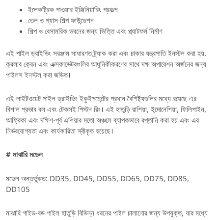
ইলেকট্রিক পাওয়ার ইঞ্জিনিয়ারিং প্রকল্প
তেল ও গ্যাস শিল্প ফাউন্ডেশন
শিল্প ও বেসামরিক ভবনের জন্য ভিত্তি এবং প্ল্যাটফর্ম নির্মাণ
এই পাইল ড্রাইভিং সরঞ্জাম সাধারণত ট্র্যাক করা এবং চাকার যন্ত্রপাতি ইনস্টল করা হয়.
ক্রলার ক্রেন এবং এক্সকাভেটরগুলির আধুনিকীকরণের সাথে দক্ষ অপারেশন অর্জনের জন্য
পাইলস ইনস্টল করা জড়িত।
এই লাইটওয়েট পাইল ড্রাইভিং ইকুইপমেন্টের প্রধান বৈশিষ্ট্যগুলির মধ্যে রয়েছে এর
বিশাল প্রভাব বল এবং টেকসই পিস্টন রিং। এই হাতুড়ি রাশিয়া, ইন্দোনেশিয়া, ফিলিপাইন,
আফ্রিকা এবং দক্ষিণ-পূর্ব এশিয়ার মতো অঞ্চলে ব্যাপকভাবে রপ্তানি করা হয় এবং এর
নির্ভরযোগ্যতা এবং কার্যকারিতা স্বীকৃত হয়েছে।
# মাঝারি মডেল
মডেল অন্তর্ভুক্ত: DD35, DD45, DD55, DD65, DD75, DD85,
DD105
মাঝারি গাইড-রড পাইল হাতুড়ি বিভিন্ন ধরনের পাইল চালানোর জন্য উপযুক্ত, যার মধ্যে