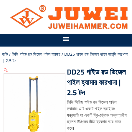
বিষয়বস্তু
এড়িয়ে
যান
বাড়ি
/
ডিডি গাইড রড ডিজেল পাইল হ্যামার
/ DD25 গাইড রড ডিজেল পাইল হাতুড়ি কারখানা
| 2.5 টন
DD25 গাইড রড ডিজেল
🔍
পাইল হ্যামার কারখানা |
2.5 টন
ডিডি সিরিজ গাইড রড ডিজেল পাইল
হ্যামার: এটি একটি পাইল ড্রাইভিং
যন্ত্রপাতি যা একটি দ্বি-স্ট্রোক অভ্যন্তরীণ
জ্বলন ইঞ্জিনের নীতি ব্যবহার করে কাজ
করে।