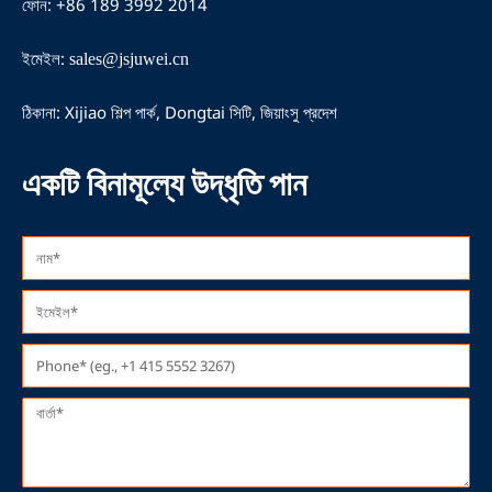
ফোন: +86 189 3992 2014
ইমেইল:
sales@jsjuwei.cn
ঠিকানা: Xijiao শিল্প পার্ক, Dongtai সিটি, জিয়াংসু প্রদেশ
একটি বিনামূল্যে উদ্ধৃতি পান