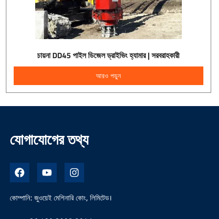
চায়না DD45 পাইল ডিজেল ড্রাইভিং হ্যামার | সরবরাহকারী
আরও পড়ুন
যোগাযোগের তথ্য
ফে
ই
ই
স
উ
ন
বু
টি
স্টা
ক
উ
গ্রা
কোম্পানি: জুওয়েই মেশিনারি কোং, লিমিটেড।
ব
ম