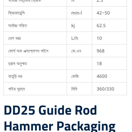
ফ্রিকোয়েন্সি
min-l
42~50
সর্বোচ্চ শক্তি
kj
62.5
তেল খরচ
L/h
10
ফোর্স অফ এক্সপ্লোশন পাইল
কে.এন
968
হ্রাস অনুপাত
18
হাতুড়ি ভর
কেজি
4600
গাইড দূরত্ব
মিমি
360/330
DD25 Guide Rod
Hammer Packaging