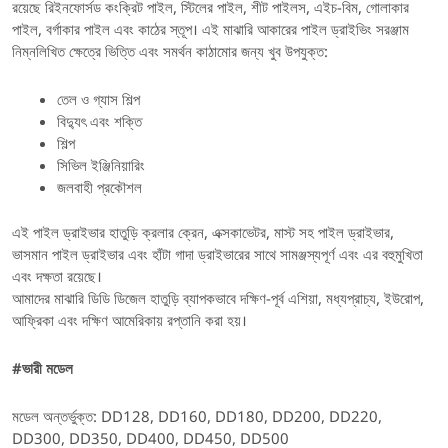
রয়েছে রিইনফোর্সড কংক্রিট পাইল, স্টিলের পাইল, শীট পাইলস, এইচ-বিম, গোলাকার
পাইল, বর্গাকার পাইল এবং কাঠের স্তূপ। এই মাঝারি আকারের পাইল ড্রাইভিং সরঞ্জাম
নিম্নলিখিত ক্ষেত্রে ভিত্তি এবং সমর্থন কাঠামোর জন্য খুব উপযুক্ত:
তেল ও গ্যাস শিল্প
বিদ্যুৎ এবং শক্তি
শিল্প
সিভিল ইঞ্জিনিয়ারিং
জলবাহী প্রকৌশল
এই পাইল ড্রাইভার হাতুড়ি ক্রলার ক্রেন, এক্সকাভেটর, মাস্ট সহ পাইল ড্রাইভার,
ভাসমান পাইল ড্রাইভার এবং হাঁটা গাদা ড্রাইভারের সাথে সামঞ্জস্যপূর্ণ এবং এর বহুমুখিতা
এবং দক্ষতা রয়েছে।
আমাদের মাঝারি ডিডি ডিজেল হাতুড়ি ব্যাপকভাবে দক্ষিণ-পূর্ব এশিয়া, মধ্যপ্রাচ্য, ইউরোপ,
আফ্রিকা এবং দক্ষিণ আমেরিকায় রপ্তানি করা হয়।
#ভারী মডেল
মডেল অন্তর্ভুক্ত: DD128, DD160, DD180, DD200, DD220,
DD300, DD350, DD400, DD450, DD500