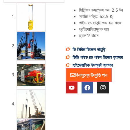
সিলিন্ডার কমপ্লেক্স ভর: 2.5 টন
সর্বোচ্চ শক্তি: 62.5 Kj
গাইড রড হাতুড়ি শুরু করা সহজ
প্রতিযোগিতামূলক দাম
জ্বালানি বাঁচান
ডি সিরিজ ডিজেল হাতুড়ি
ডিডি গাইড রড পাইল ডিজেল হ্যামার
হাইড্রোলিক ইমপ্যাক্ট হ্যামার
বিনামূল্যে উদ্ধৃতি পান
ই
ফে
ই
উ
স
ন
টি
বু
স্টা
উ
ক
গ্রা
ব
ম