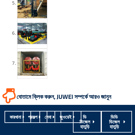
বোতামে ক্লিক করুন, JUWEI সম্পর্কে আরও জানুন
কারখানা
প্রকল্প
সেবা
জুওয়েই
ডি
ডিডি
ডিজেল
ডিজেল
হাতুড়ি
হাতুড়ি