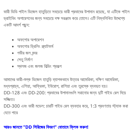
ভারী ডিডি পাইল ডিজেল হাতুড়িতে সবচেয়ে ভারী প্রভাবের উপাদান রয়েছে, যা এটিকে পাইল
ড্রাইভিং অপারেশনের জন্য সবচেয়ে দক্ষ সরঞ্জাম করে তোলে। এটি নিম্নলিখিত উদ্দেশ্যে
একটি আদর্শ পছন্দ:
অফশোর অপারেশন
অফশোর ড্রিলিং প্ল্যাটফর্ম
গভীর জল বন্দর
সেতু নির্মাণ
স্থলজ এবং জলজ বিল্ডিং প্রকল্প
আমাদের ভারী-শুল্ক ডিজেল হাতুড়ি ব্যাপকভাবে উত্তর আমেরিকা, দক্ষিণ আমেরিকা,
মধ্যপ্রাচ্য, এশিয়া, আফ্রিকা, ইউরোপ, রাশিয়া এবং তুরস্কে ব্যবহৃত হয়।
DD-128 এবং DD-200: প্রভাবের উপাদানগুলি সরানোর জন্য দুটি গাইড রেল দিয়ে
সজ্জিত।
DD-300 এবং ভারী মডেল: চারটি গাইড রেল ব্যবহার করে, 1:3 প্রবণতায় স্ট্যাক করা
যেতে পারে
আরও জানতে "DD সিরিজের বিবরণ" বোতামে ক্লিক করুন!