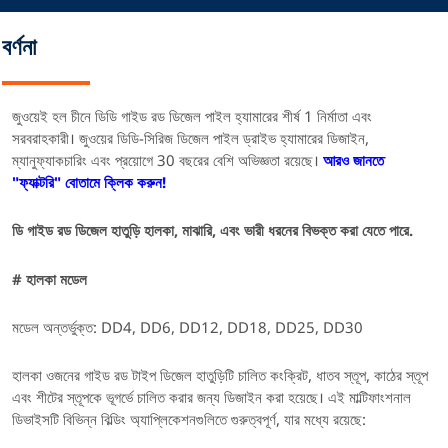
বর্ণনা
জুওয়েই হল চীনে ডিডি গাইড রড ডিজেল পাইল হ্যামারের শীর্ষ 1 নির্মাতা এবং
সরবরাহকারী।
জুওয়ের ডিডি-সিরিজ ডিজেল পাইল ড্রাইভ হ্যামারের ডিজাইন,
ম্যানুফ্যাকচারিং এবং প্রয়োগে 30 বছরের বেশি অভিজ্ঞতা রয়েছে।
আরও জানতে
"ফ্যাক্টরি" বোতামে ক্লিক করুন!
ডি গাইড রড ডিজেল হাতুড়ি হালকা, মাঝারি, এবং ভারী ধরনের বিভক্ত করা যেতে পারে.
# হালকা মডেল
মডেল অন্তর্ভুক্ত: DD4, DD6, DD12, DD18, DD25, DD30
হালকা ওজনের গাইড রড টাইপ ডিজেল হাতুড়িটি চালিত কংক্রিট, ধাতব স্তূপ, কাঠের স্তূপ
এবং শীটের স্তূপকে ভূগর্ভে চালিত করার জন্য ডিজাইন করা হয়েছে। এই মাল্টিফাংশনাল
ডিভাইসটি বিভিন্ন বিল্ডিং অ্যাপ্লিকেশনগুলিতে গুরুত্বপূর্ণ, যার মধ্যে রয়েছে: