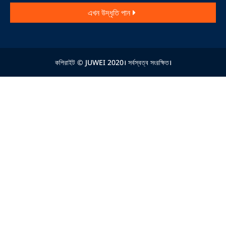
এখন উদ্ধৃতি পান
কপিরাইট © JUWEI 2020। সর্বস্বত্ব সংরক্ষিত।