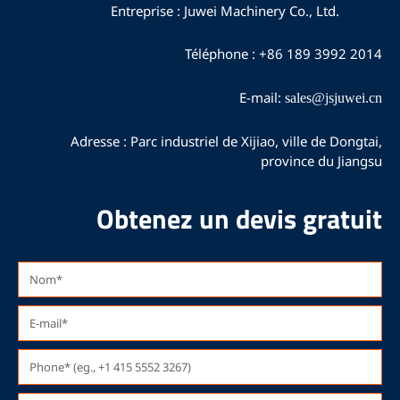
e
t
t
Entreprise : Juwei Machinery Co., Ltd.
b
u
a
o
b
g
Téléphone : +86 189 3992 2014
o
e
r
k
a
m
E-mail:
sales@jsjuwei.cn
Adresse : Parc industriel de Xijiao, ville de Dongtai,
province du Jiangsu
Obtenez un devis gratuit