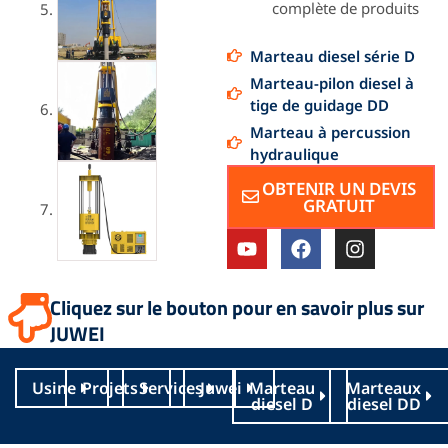
complète de produits
Marteau diesel série D
Marteau-pilon diesel à
tige de guidage DD
Marteau à percussion
hydraulique
OBTENIR UN DEVIS
GRATUIT
Y
F
I
o
a
n
u
c
s
t
e
t
Cliquez sur le bouton pour en savoir plus sur
u
b
a
JUWEI
b
o
g
e
o
r
k
a
Usine
Projets
Services
Juwei
Marteau
Marteaux
m
diesel D
diesel DD