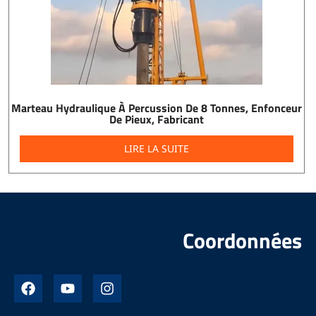
Marteau Hydraulique À Percussion De 8 Tonnes, Enfonceur
De Pieux, Fabricant
LIRE LA SUITE
Coordonnées
F
Y
I
a
o
n
c
u
s