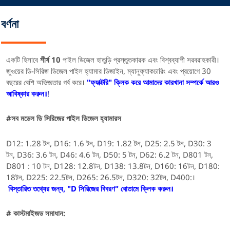
বর্ণনা
একটি হিসাবে
শীর্ষ 10
পাইল ডিজেল হাতুড়ি প্রস্তুতকারক এবং বিশ্বব্যাপী সরবরাহকারী।
জুওয়ের ডি-সিরিজ ডিজেল পাইল হ্যামার ডিজাইন, ম্যানুফ্যাকচারিং এবং প্রয়োগে 30
বছরের বেশি অভিজ্ঞতার গর্ব করে।
"ফ্যাক্টরি" ক্লিক করে আমাদের কারখানা সম্পর্কে আরও
আবিষ্কার করুন।
!
#সব
মডেল
ডি সিরিজের পাইল ডিজেল হ্যামারস
D12: 1.28 টন, D16: 1.6 টন, D19: 1.82 টন, D25: 2.5 টন, D30: 3
টন, D36: 3.6 টন, D46: 4.6 টন, D50: 5 টন, D62: 6.2 টন, D801 টন,
D801 : 10 টন, D128: 12.8টন, D138: 13.8টন, D160: 16টন, D180:
18টন, D225: 22.5টন, D265: 26.5টন, D320: 32টন, D400:।
বিস্তারিত তথ্যের জন্য, "D সিরিজের বিবরণ" বোতামে ক্লিক করুন।
# কাস্টমাইজড সমাধান: