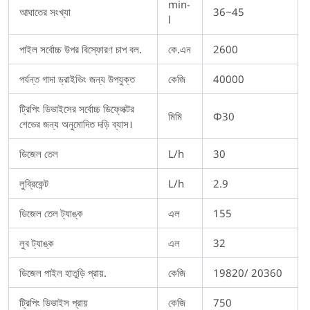
min-
আঘাতের সংখ্যা
36~45
l
পাইল সর্বোচ্চ উপর বিস্ফোরণ চাপ বল.
কে.এন
2600
পর্যন্ত গাদা ড্রাইভিং জন্য উপযুক্ত
কেজি
40000
ট্রিপিং ডিভাইসের সর্বোচ্চ ডিফ্লেক্টর
মিমি
Φ30
শেভের জন্য অনুমোদিত দড়ি ব্যাস।
ডিজেল তেল
L/h
30
লুব্রিকেন্ট
L/h
2.9
ডিজেল তেল ট্যাঙ্ক
এল
155
লুব ট্যাঙ্ক
এল
32
ডিজেল পাইল হাতুড়ি প্রায়.
কেজি
19820/ 20360
ট্রিপিং ডিভাইস প্রায়
কেজি
750