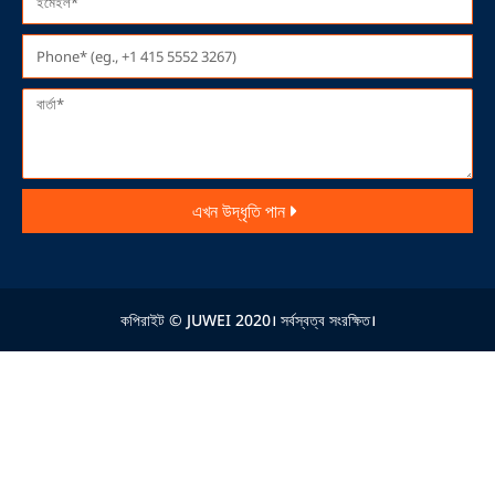
এখন উদ্ধৃতি পান
কপিরাইট © JUWEI 2020। সর্বস্বত্ব সংরক্ষিত।