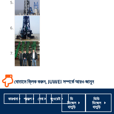
বোতামে ক্লিক করুন, JUWEI সম্পর্কে আরও জানুন
কারখানা
প্রকল্প
সেবা
জুওয়েই
ডি
ডিডি
ডিজেল
ডিজেল
হাতুড়ি
হাতুড়ি