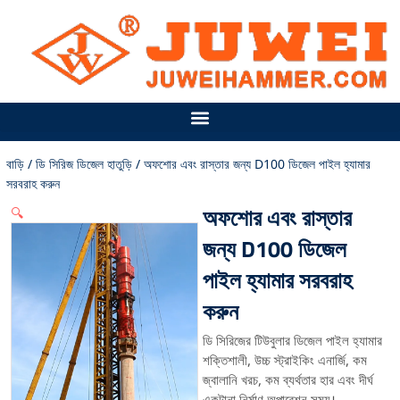
বিষয়বস্তু
এড়িয়ে
যান
বাড়ি
/
ডি সিরিজ ডিজেল হাতুড়ি
/ অফশোর এবং রাস্তার জন্য D100 ডিজেল পাইল হ্যামার
সরবরাহ করুন
অফশোর এবং রাস্তার
🔍
জন্য D100 ডিজেল
পাইল হ্যামার সরবরাহ
করুন
ডি সিরিজের টিউবুলার ডিজেল পাইল হ্যামার
শক্তিশালী, উচ্চ স্ট্রাইকিং এনার্জি, কম
জ্বালানি খরচ, কম ব্যর্থতার হার এবং দীর্ঘ
একটানা নির্মাণ অপারেশন সময়।