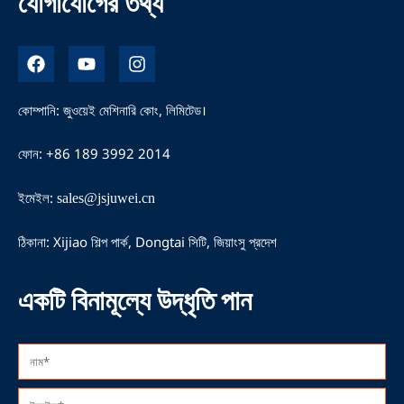
যোগাযোগের তথ্য
ফে
ই
ই
স
উ
ন
বু
টি
স্টা
ক
উ
গ্রা
কোম্পানি: জুওয়েই মেশিনারি কোং, লিমিটেড।
ব
ম
ফোন: +86 189 3992 2014
ইমেইল:
sales@jsjuwei.cn
ঠিকানা: Xijiao শিল্প পার্ক, Dongtai সিটি, জিয়াংসু প্রদেশ
একটি বিনামূল্যে উদ্ধৃতি পান