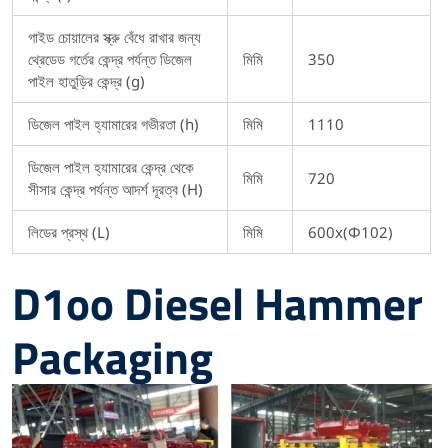
গাইড চোয়ালের স্ক্রু বেঁধে রাখার জন্য
থ্রেডেড গর্তের কেন্দ্র পর্যন্ত ডিজেল
মিমি
350
পাইল হাতুড়ির কেন্দ্র (g)
ডিজেল পাইল হ্যামারের গভীরতা (h)
মিমি
1110
ডিজেল পাইল হ্যামারের কেন্দ্র থেকে
মিমি
720
সীসার কেন্দ্র পর্যন্ত আদর্শ দূরত্ব (H)
লিডের প্রস্থ (L)
মিমি
600x(Φ102)
D1oo Diesel Hammer
Packaging