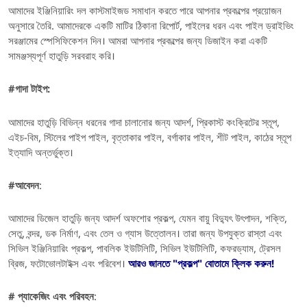
আমাদের ইঞ্জিনিয়ারিং দল কাস্টমাইজড সমাধান করতে পারে
আপনার প্রকল্পের প্রয়োজন
অনুসারে তৈরি
.
আমাদেরকে একটি মাটির ঠিকানা রিপোর্ট, পাইলের ধরন এবং পাইল ড্রাইভিং
সরঞ্জামের স্পেসিফিকেশন দিন।
আমরা আপনার প্রকল্পের জন্য ডিজাইন করা একটি
সামঞ্জস্যপূর্ণ হাতুড়ি সরবরাহ করি।
#
গাদা টাইপ:
আমাদের হাতুড়ি বিভিন্ন ধরনের গাদা চালানোর জন্য আদর্শ,
প্রিকাস্ট কংক্রিটের স্তূপ,
এইচ-বিম, স্টিলের পাইপ পাইল, বৃত্তাকার পাইল, বর্গাকার পাইল, শীট পাইল, কাঠের স্তূপ
ইত্যাদি অন্তর্ভুক্ত।
#আবেদন
:
আমাদের ডিজেল হাতুড়ি জন্য আদর্শ
অফশোর প্রকল্প, যেমন বায়ু বিদ্যুৎ উৎপাদন, শক্তি,
সেতু, বন্দর, ডক নির্মাণ, এবং তেল ও গ্যাস উত্তোলন।
তারা জন্য উপযুক্ত
রাস্তা এবং
সিভিল ইঞ্জিনিয়ারিং প্রকল্প, পাবলিক ইউটিলিটি, সিভিল ইউটিলিটি, কফরড্যাম, ট্রেসল
ব্রিজ, ফটোভোলটাইক্স এবং পরিবেশ।
আরও জানতে "প্রকল্প" বোতামে ক্লিক করুন!
# প্যাকেজিং এবং পরিবহন
: