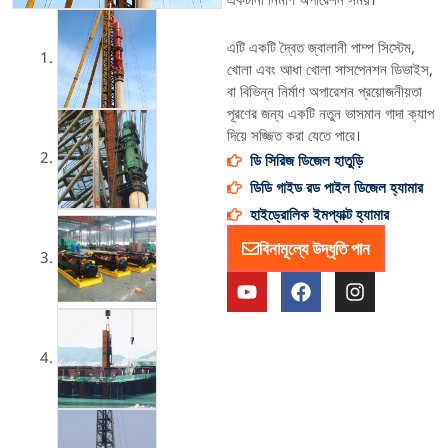
এটি একটি দ্বৈত জ্বালানী পাম্প সিস্টেম,
খোলা এবং আধা খোলা সাসপেনশন ডিভাইস,
বা বিভিন্ন নির্মাণ অপারেশন প্রয়োজনীয়তা
পূরণের জন্য একটি নতুন ভাসমান গাদা ক্যাপ
দিয়ে সজ্জিত করা যেতে পারে।
ডি সিরিজ ডিজেল হাতুড়ি
ডিডি গাইড রড পাইল ডিজেল হ্যামার
হাইড্রোলিক ইমপ্যাক্ট হ্যামার
বিনামূল্যে উদ্ধৃতি পান
ই
ফে
ই
উ
স
ন
টি
বু
স্টা
উ
ক
গ্রা
ব
ম