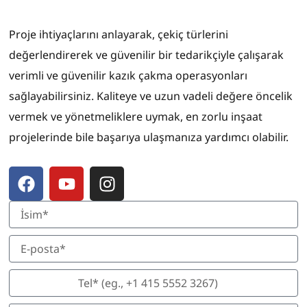
Proje ihtiyaçlarını anlayarak, çekiç türlerini
değerlendirerek ve güvenilir bir tedarikçiyle çalışarak
verimli ve güvenilir kazık çakma operasyonları
sağlayabilirsiniz. Kaliteye ve uzun vadeli değere öncelik
vermek ve yönetmeliklere uymak, en zorlu inşaat
projelerinde bile başarıya ulaşmanıza yardımcı olabilir.
F
Y
I
a
o
n
c
u
s
e
t
t
b
u
a
o
b
g
o
e
r
k
a