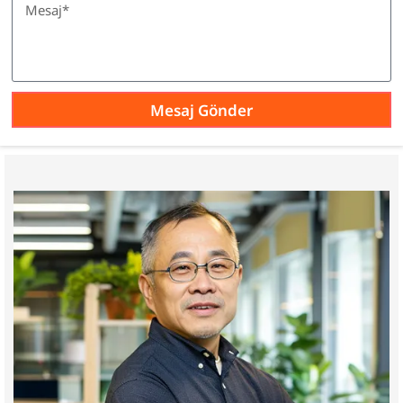
m
Mesaj Gönder