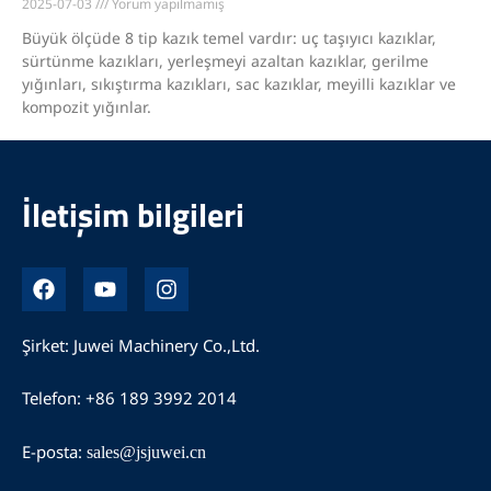
2025-07-03
Yorum yapılmamış
Büyük ölçüde 8 tip kazık temel vardır: uç taşıyıcı kazıklar,
sürtünme kazıkları, yerleşmeyi azaltan kazıklar, gerilme
yığınları, sıkıştırma kazıkları, sac kazıklar, meyilli kazıklar ve
kompozit yığınlar.
İletişim bilgileri
F
Y
I
a
o
n
c
u
s
e
t
t
Şirket: Juwei Machinery Co.,Ltd.
b
u
a
o
b
g
Telefon: +86 189 3992 2014
o
e
r
k
a
m
E-posta:
sales@jsjuwei.cn