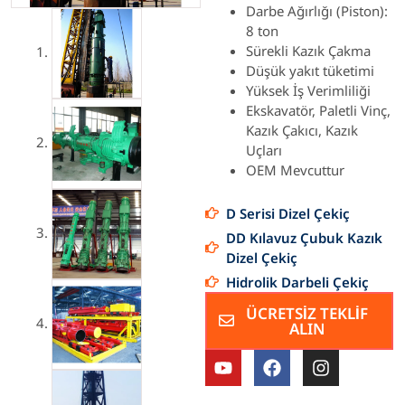
Darbe Ağırlığı (Piston):
8 ton
Sürekli Kazık Çakma
Düşük yakıt tüketimi
Yüksek İş Verimliliği
Ekskavatör, Paletli Vinç,
Kazık Çakıcı, Kazık
Uçları
OEM Mevcuttur
D Serisi Dizel Çekiç
DD Kılavuz Çubuk Kazık
Dizel Çekiç
Hidrolik Darbeli Çekiç
ÜCRETSİZ TEKLİF
ALIN
Y
F
I
o
a
n
u
c
s