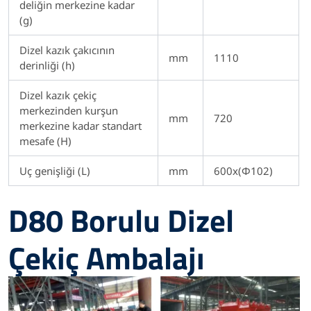
deliğin merkezine kadar
(g)
Dizel kazık çakıcının
mm
1110
derinliği (h)
Dizel kazık çekiç
merkezinden kurşun
mm
720
merkezine kadar standart
mesafe (H)
Uç genişliği (L)
mm
600x(Φ102)
D80 Borulu Dizel
Çekiç Ambalajı