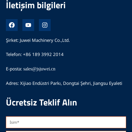
İletişim bilgileri
F
Y
I
a
o
n
c
u
s
e
t
t
Şirket: Juwei Machinery Co.,Ltd.
b
u
a
o
b
g
Telefon: +86 189 3992 2014
o
e
r
k
a
m
E-posta:
sales@jsjuwei.cn
Adres: Xijiao Endüstri Parkı, Dongtai Şehri, Jiangsu Eyaleti
Ücretsiz Teklif Alın