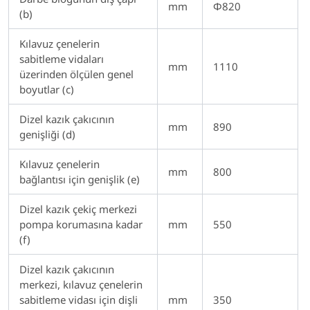
mm
Φ820
(b)
Kılavuz çenelerin
sabitleme vidaları
mm
1110
üzerinden ölçülen genel
boyutlar (c)
Dizel kazık çakıcının
mm
890
genişliği (d)
Kılavuz çenelerin
mm
800
bağlantısı için genişlik (e)
Dizel kazık çekiç merkezi
pompa korumasına kadar
mm
550
(f)
Dizel kazık çakıcının
merkezi, kılavuz çenelerin
sabitleme vidası için dişli
mm
350