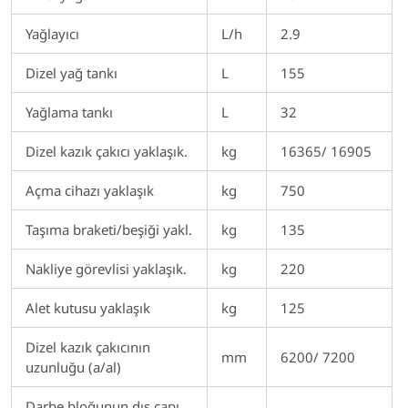
Yağlayıcı
L/h
2.9
Dizel yağ tankı
L
155
Yağlama tankı
L
32
Dizel kazık çakıcı yaklaşık.
kg
16365/ 16905
Açma cihazı yaklaşık
kg
750
Taşıma braketi/beşiği yakl.
kg
135
Nakliye görevlisi yaklaşık.
kg
220
Alet kutusu yaklaşık
kg
125
Dizel kazık çakıcının
mm
6200/ 7200
uzunluğu (a/al)
Darbe bloğunun dış çapı