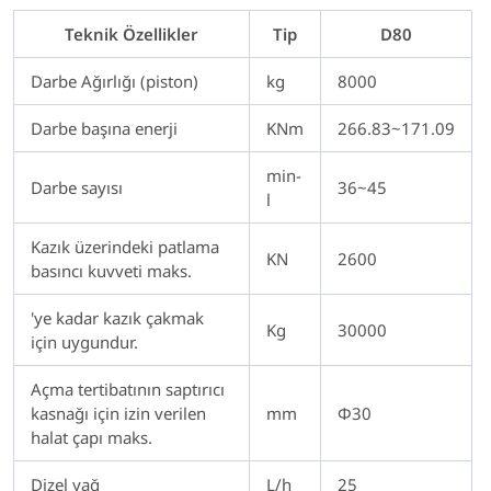
Teknik Özellikler
Tip
D80
Darbe Ağırlığı (piston)
kg
8000
Darbe başına enerji
KNm
266.83~171.09
min-
Darbe sayısı
36~45
l
Kazık üzerindeki patlama
KN
2600
basıncı kuvveti maks.
'ye kadar kazık çakmak
Kg
30000
için uygundur.
Açma tertibatının saptırıcı
kasnağı için izin verilen
mm
Φ30
halat çapı maks.
Dizel yağ
L/h
25