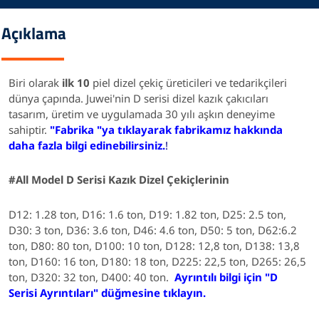
Açıklama
Biri olarak
ilk 10
piel dizel çekiç üreticileri ve tedarikçileri
dünya çapında. Juwei'nin D serisi dizel kazık çakıcıları
tasarım, üretim ve uygulamada 30 yılı aşkın deneyime
sahiptir.
"Fabrika "ya tıklayarak fabrikamız hakkında
daha fazla bilgi edinebilirsiniz.
!
#All
Model
D Serisi Kazık Dizel Çekiçlerinin
D12: 1.28 ton, D16: 1.6 ton, D19: 1.82 ton, D25: 2.5 ton,
D30: 3 ton, D36: 3.6 ton, D46: 4.6 ton, D50: 5 ton, D62:6.2
ton, D80: 80 ton, D100: 10 ton, D128: 12,8 ton, D138: 13,8
ton, D160: 16 ton, D180: 18 ton, D225: 22,5 ton, D265: 26,5
ton, D320: 32 ton, D400: 40 ton.
Ayrıntılı bilgi için "D
Serisi Ayrıntıları" düğmesine tıklayın.