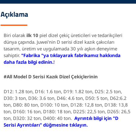
Açıklama
Biri olarak
ilk 10
piel dizel çekiç üreticileri ve tedarikçileri
dünya çapında. Juwei'nin D serisi dizel kazık çakıcıları
tasarım, üretim ve uygulamada 30 yılı aşkın deneyime
sahiptir.
"Fabrika "ya tıklayarak fabrikamız hakkında
daha fazla bilgi edinin.
!
#All
Model
D Serisi Kazık Dizel Çekiçlerinin
D12: 1.28 ton, D16: 1.6 ton, D19: 1.82 ton, D25: 2.5 ton,
D30: 3 ton, D36: 3.6 ton, D46: 4.6 ton, D50: 5 ton, D62:6.2
ton, D80: 80 ton, D100: 10 ton, D128: 12,8 ton, D138: 13,8
ton, D160: 16 ton, D180: 18 ton, D225: 22,5 ton, D265: 26,5
ton, D320: 32 ton, D400: 40 ton.
Ayrıntılı bilgi için "D
Serisi Ayrıntıları" düğmesine tıklayın.