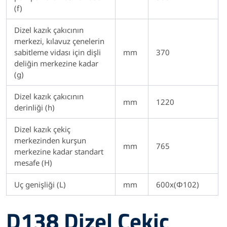
(f)
Dizel kazık çakıcının
merkezi, kılavuz çenelerin
sabitleme vidası için dişli
mm
370
deliğin merkezine kadar
(g)
Dizel kazık çakıcının
mm
1220
derinliği (h)
Dizel kazık çekiç
merkezinden kurşun
mm
765
merkezine kadar standart
mesafe (H)
Uç genişliği (L)
mm
600x(Φ102)
D138 Dizel Çekiç