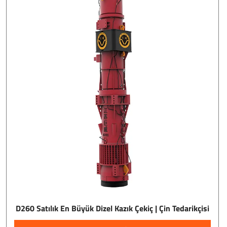
D260 Satılık En Büyük Dizel Kazık Çekiç | Çin Tedarikçisi