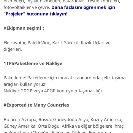
hizmetleri, inşaat hizmetleri, batardolar, Trestle köprüleri,
fotovoltaikler ve çevre.
Daha fazlasını öğrenmek için
"Projeler" butonuna tıklayın!
#
Ekipman seçimi：
Ekskavatör, Paletli Vinç, Kazık Sürücü, Kazık Uçları ve
diğerleri.
1TP5Paketleme ve Nakliye
:
Paketleme:
Paketleme için ihracat standardında çelik taşıma
araçları kullanıyoruz
Nakliye: 20GP veya 40GP konteyner taşımacılığı
#Exported to Many Countries
Bu ürün Avrupa, Rusya, Güneydoğu Asya, Kuzey Amerika,
Güney Amerika, Orta Doğu, Afrika ve diğer bölgelere ihraç
edilmektedir. (Örneğin: Filipinler, Türkiye, Endonezya,