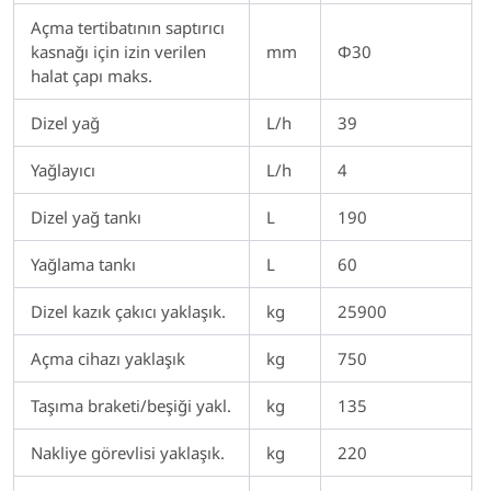
Açma tertibatının saptırıcı
kasnağı için izin verilen
mm
Φ30
halat çapı maks.
Dizel yağ
L/h
39
Yağlayıcı
L/h
4
Dizel yağ tankı
L
190
Yağlama tankı
L
60
Dizel kazık çakıcı yaklaşık.
kg
25900
Açma cihazı yaklaşık
kg
750
Taşıma braketi/beşiği yakl.
kg
135
Nakliye görevlisi yaklaşık.
kg
220