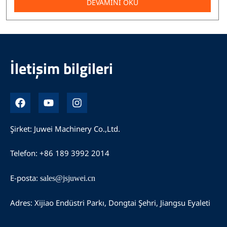
DEVAMINI OKU
İletişim bilgileri
F
Y
I
a
o
n
c
u
s
e
t
t
Şirket: Juwei Machinery Co.,Ltd.
b
u
a
o
b
g
Telefon: +86 189 3992 2014
o
e
r
k
a
m
E-posta:
sales@jsjuwei.cn
Adres: Xijiao Endüstri Parkı, Dongtai Şehri, Jiangsu Eyaleti