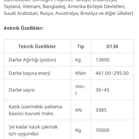
Tayland, Vietnam, Bangladeş, Amerika Birleşik Devletleri,
Suudi Arabistan, Rusya, Avustralya, Brezilya ve diğer ülkeler)
#eknik Özellikler:
Teknik Özellikler
Tip
D138
Darbe Ağırlığı (piston)
kg
13800
Darbe başına enerji
KNm
461.00~295.00
min-
Darbe sayısı
36~45
l
Kazık üzerindeki patlama
KN
3985
basıncı kuvveti maks.
'ye kadar kazık çakmak
Kg
70000
için uygundur.