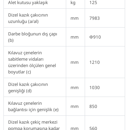
Alet kutusu yaklaşık
kg
125
Dizel kazık çakıcının
mm
7983
uzunluğu (a/al)
Darbe bloğunun dış çapı
mm
Φ910
(b)
Kılavuz çenelerin
sabitleme vidaları
mm
1210
üzerinden ölçülen genel
boyutlar (c)
Dizel kazık çakıcının
mm
1030
genişliği (d)
Kılavuz çenelerin
mm
850
bağlantısı için genişlik (e)
Dizel kazık çekiç merkezi
pompa korumasına kadar
mm
560