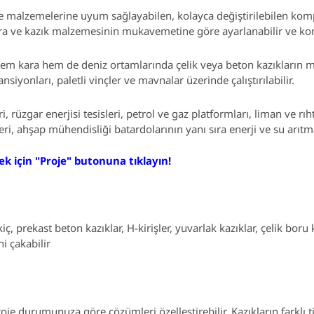
 ve malzemelerine uyum sağlayabilen, kolayca değiştirilebilen komp
lara ve kazık malzemesinin mukavemetine göre ayarlanabilir ve kont
, hem kara hem de deniz ortamlarında çelik veya beton kazıkların 
ansiyonları, paletli vinçler ve mavnalar üzerinde çalıştırılabilir.
i, rüzgar enerjisi tesisleri, petrol ve gaz platformları, liman ve r
leri, ahşap mühendisliği batardolarının yanı sıra enerji ve su arıtm
k için "Proje" butonuna tıklayın!
iç, prekast beton kazıklar, H-kirişler, yuvarlak kazıklar, çelik boru
ni çakabilir
je durumunuza göre çözümleri özelleştirebilir. Kazıkların farklı ti