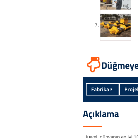
Düğmeye 
Fabrika
Proje
Açıklama
Juwei, dünyanın en iyi 10 