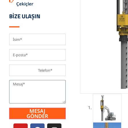
Çekiçler
BİZE ULAŞIN
MESAJ
GÖNDER
Y
F
I