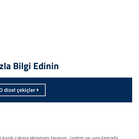
la Bilgi Edinin
D dizel çekiçler
in kazık çakma ekipmanı tasarım, üretim ve uygulamada