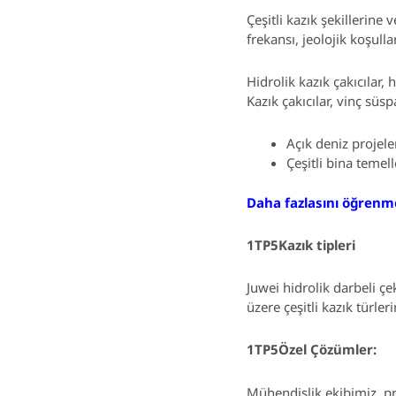
Çeşitli kazık şekillerine
frekansı, jeolojik koşul
Hidrolik kazık çakıcılar
Kazık çakıcılar, vinç süsp
Açık deniz projeler
Çeşitli bina temel
Daha fazlasını öğrenme
1TP5Kazık tipleri
Juwei hidrolik darbeli çek
üzere çeşitli kazık türleri
1TP5Özel Çözümler:
Mühendislik ekibimiz, pro