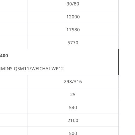
30/80
12000
17580
5770
P400
MINS-QSM11/WEICHAI-WP12
298/316
25
540
2100
500