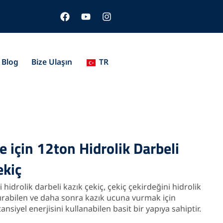
F
Y
I
a
o
n
c
u
s
e
t
t
b
u
a
o
b
g
Blog
Bize Ulaşın
TR
o
e
r
k
a
m
e için 12ton Hidrolik Darbeli
ekiç
i hidrolik darbeli kazık çekiç, çekiç çekirdeğini hidrolik
ldırabilen ve daha sonra kazık ucuna vurmak için
nsiyel enerjisini kullanabilen basit bir yapıya sahiptir.