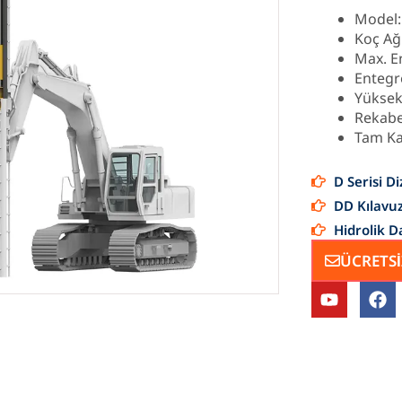
Model:
Koç Ağı
Max. E
Entegr
Yüksek 
Rekabet
Tam Ka
D Serisi Di
DD Kılavuz
Hidrolik D
ÜCRETSİ
Y
F
o
a
u
c
t
e
u
b
b
o
e
o