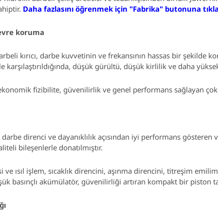
hiptir.
Daha fazlasını öğrenmek için "Fabrika" butonuna tıkla
çevre koruma
arbeli kırıcı, darbe kuvvetinin ve frekansının hassas bir şekilde kon
le karşılaştırıldığında, düşük gürültü, düşük kirlilik ve daha yükse
nomik fizibilite, güvenilirlik ve genel performans sağlayan çoklu
 darbe direnci ve dayanıklılık açısından iyi performans gösteren v
liteli bileşenlerle donatılmıştır.
ve ısıl işlem, sıcaklık direncini, aşınma direncini, titreşim emili
şük basınçlı akümülatör, güvenilirliği artıran kompakt bir piston t
ğı