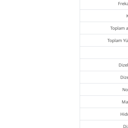
Frek
Toplam ağ
Toplam Yük
Dize
Diz
No
Ma
Hidr
Di