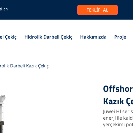
ei.cn
TEKLİF AL
el Çekiç
Hidrolik Darbeli Çekiç
Hakkımızda
Proje
rolik Darbeli Kazık Çekiç
Offshor
Kazık Ç
Juwei HI seris
enerji ile ka
yerçekimi pota