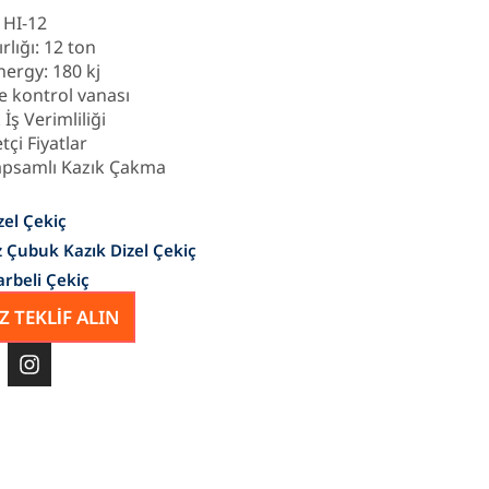
 HI-12
rlığı: 12 ton
nergy: 180 kj
e kontrol vanası
İş Verimliliği
çi Fiyatlar
psamlı Kazık Çakma
zel Çekiç
 Çubuk Kazık Dizel Çekiç
arbeli Çekiç
Z TEKLİF ALIN
I
n
s
t
a
g
r