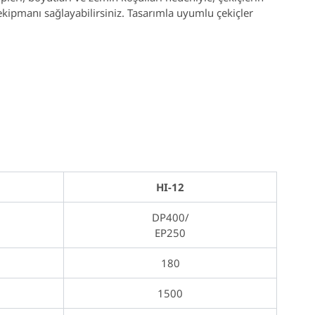
 ekipmanı sağlayabilirsiniz. Tasarımla uyumlu çekiçler
HI-12
DP400/
EP250
180
1500