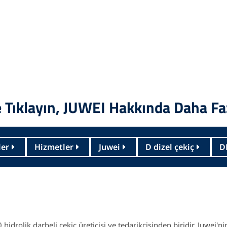
Tıklayın, JUWEI Hakkında Daha Faz
ler
Hizmetler
Juwei
D dizel çekiç
D
hidrolik darbeli çekiç üreticisi ve tedarikçisinden biridir.
Juwei'n