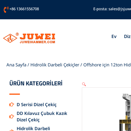
İçeriğe
+86 13661556708
E-posta:
sales@jsjuw
atla
Ev
Diz
Ana Sayfa
/
Hidrolik Darbeli Çekiçler
/ Offshore için 12ton Hid
ÜRÜN KATEGORİLERİ
🔍
D Serisi Dizel Çekiç
DD Kılavuz Çubuk Kazık
Dizel Çekiç
Hidrolik Darbeli