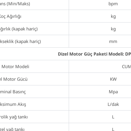
ans (Min/Maks)
bpm
Koç Ağırlığı
kg
ırlık (kapak hariç)
kg
seklik (kapak hariç)
mm
Dizel Motor Güç Paketi Modeli: D
l Motor Modeli
CUM
el Motor Gücü
KW
minal Basınç
Mpa
ksimum Akış
L/dak
olik yağ tankı
L
zel yağ tankı
L