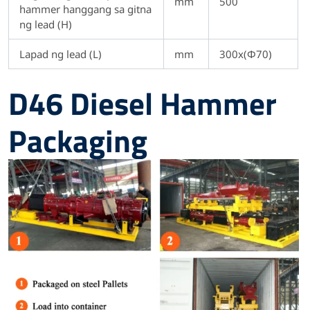
mm
500
hammer hanggang sa gitna
ng lead (H)
Lapad ng lead (L)
mm
300x(Φ70)
D46 Diesel Hammer
Packaging