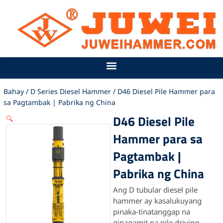
Lumaktaw
sa
nilalaman
Bahay
/
D Series Diesel Hammer
/ D46 Diesel Pile Hammer para
sa Pagtambak | Pabrika ng China
D46 Diesel Pile
🔍
Hammer para sa
Pagtambak |
Pabrika ng China
Ang D tubular diesel pile
hammer ay kasalukuyang
pinaka-tinatanggap na
ginagamit na pile driving