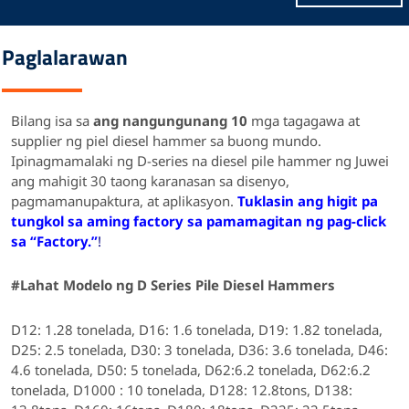
Paglalarawan
Bilang isa sa
ang nangungunang 10
mga tagagawa at
supplier ng piel diesel hammer sa buong mundo.
Ipinagmamalaki ng D-series na diesel pile hammer ng Juwei
ang mahigit 30 taong karanasan sa disenyo,
pagmamanupaktura, at aplikasyon.
Tuklasin ang higit pa
tungkol sa aming factory sa pamamagitan ng pag-click
sa “Factory.”
!
#Lahat
Modelo
ng D Series Pile Diesel Hammers
D12: 1.28 tonelada, D16: 1.6 tonelada, D19: 1.82 tonelada,
D25: 2.5 tonelada, D30: 3 tonelada, D36: 3.6 tonelada, D46:
4.6 tonelada, D50: 5 tonelada, D62:6.2 tonelada, D62:6.2
tonelada, D1000 : 10 tonelada, D128: 12.8tons, D138: