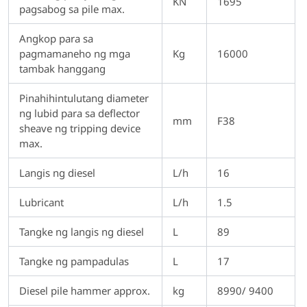
KN
1695
pagsabog sa pile max.
Angkop para sa
pagmamaneho ng mga
Kg
16000
tambak hanggang
Pinahihintulutang diameter
ng lubid para sa deflector
mm
F38
sheave ng tripping device
max.
Langis ng diesel
L/h
16
Lubricant
L/h
1.5
Tangke ng langis ng diesel
L
89
Tangke ng pampadulas
L
17
Diesel pile hammer approx.
kg
8990/ 9400