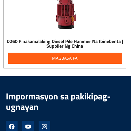
D260 Pinakamalaking Diesel Pile Hammer Na Ibinebenta |
Supplier Ng China
MAGBASA PA
Impormasyon sa pakikipag-
ugnayan
F
Y
I
a
o
n