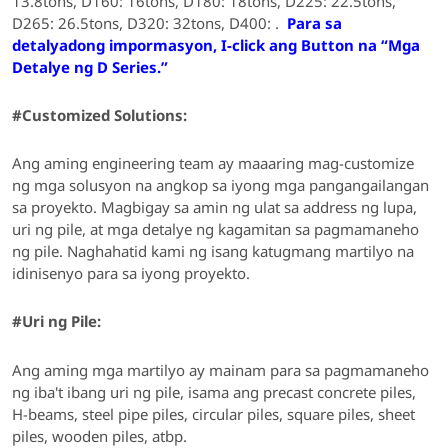
13.8tons, D160: 16tons, D180: 18tons, D225: 22.5tons,
D265: 26.5tons, D320: 32tons, D400: .
Para sa
detalyadong impormasyon, I-click ang Button na “Mga
Detalye ng D Series.”
#Customized Solutions:
Ang aming engineering team ay maaaring mag-customize
ng mga solusyon
na angkop sa iyong mga pangangailangan
sa proyekto
.
Magbigay sa amin ng ulat sa address ng lupa,
uri ng pile, at mga detalye ng kagamitan sa pagmamaneho
ng pile.
Naghahatid kami ng isang katugmang martilyo na
idinisenyo para sa iyong proyekto.
#
Uri ng Pile:
Ang aming mga martilyo ay mainam para sa pagmamaneho
ng iba't ibang uri ng pile,
isama ang precast concrete piles,
H-beams, steel pipe piles, circular piles, square piles, sheet
piles, wooden piles, atbp.