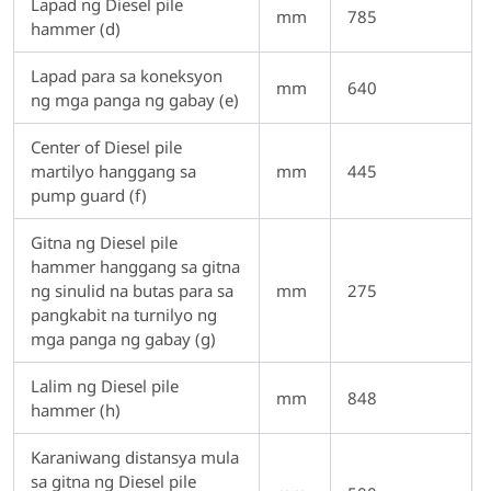
Lapad ng Diesel pile
mm
785
hammer (d)
Lapad para sa koneksyon
mm
640
ng mga panga ng gabay (e)
Center of Diesel pile
martilyo hanggang sa
mm
445
pump guard (f)
Gitna ng Diesel pile
hammer hanggang sa gitna
ng sinulid na butas para sa
mm
275
pangkabit na turnilyo ng
mga panga ng gabay (g)
Lalim ng Diesel pile
mm
848
hammer (h)
Karaniwang distansya mula
sa gitna ng Diesel pile