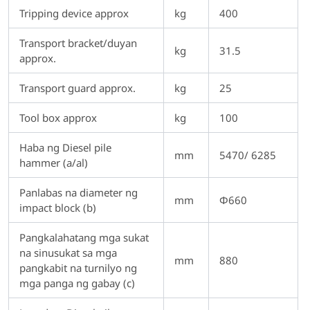
Tripping device approx
kg
400
Transport bracket/duyan
kg
31.5
approx.
Transport guard approx.
kg
25
Tool box approx
kg
100
Haba ng Diesel pile
mm
5470/ 6285
hammer (a/al)
Panlabas na diameter ng
mm
Φ660
impact block (b)
Pangkalahatang mga sukat
na sinusukat sa mga
mm
880
pangkabit na turnilyo ng
mga panga ng gabay (c)