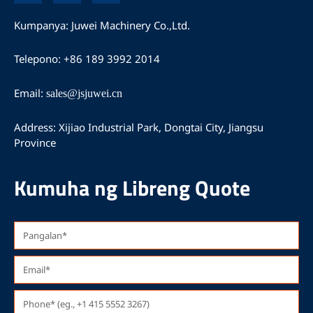
c
u
s
e
t
t
Kumpanya: Juwei Machinery Co.,Ltd.
b
u
a
o
b
g
Telepono: +86 189 3992 2014
o
e
r
k
a
m
Email:
sales@jsjuwei.cn
Address: Xijiao Industrial Park, Dongtai City, Jiangsu
Province
Kumuha ng Libreng Quote