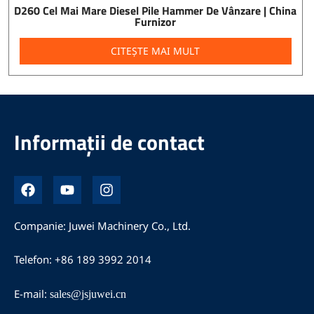
D260 Cel Mai Mare Diesel Pile Hammer De Vânzare | China
Furnizor
CITEȘTE MAI MULT
Informații de contact
F
Y
I
a
o
n
c
u
s
e
t
t
Companie: Juwei Machinery Co., Ltd.
b
u
a
o
b
g
Telefon: +86 189 3992 2014
o
e
r
k
a
m
E-mail:
sales@jsjuwei.cn