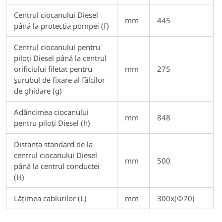
Centrul ciocanului Diesel
mm
445
până la protecția pompei (f)
Centrul ciocanului pentru
piloți Diesel până la centrul
orificiului filetat pentru
mm
275
șurubul de fixare al fălcilor
de ghidare (g)
Adâncimea ciocanului
mm
848
pentru piloți Diesel (h)
Distanța standard de la
centrul ciocanului Diesel
mm
500
până la centrul conductei
(H)
Lățimea cablurilor (L)
mm
300x(Φ70)