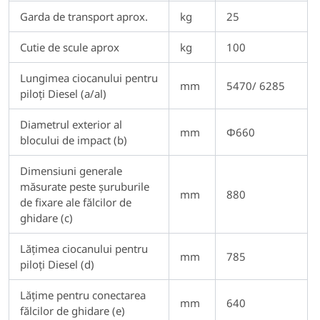
Garda de transport aprox.
kg
25
Cutie de scule aprox
kg
100
Lungimea ciocanului pentru
mm
5470/ 6285
piloți Diesel (a/al)
Diametrul exterior al
mm
Φ660
blocului de impact (b)
Dimensiuni generale
măsurate peste șuruburile
mm
880
de fixare ale fălcilor de
ghidare (c)
Lățimea ciocanului pentru
mm
785
piloți Diesel (d)
Lățime pentru conectarea
mm
640
fălcilor de ghidare (e)