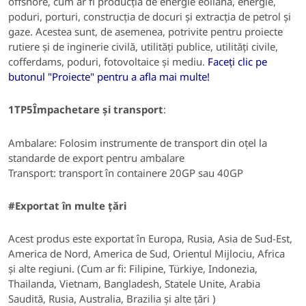
offshore, cum ar fi producția de energie eoliană, energie,
poduri, porturi, construcția de docuri și extracția de petrol și
gaze.
Acestea sunt, de asemenea, potrivite pentru
proiecte
rutiere și de inginerie civilă, utilități publice, utilități civile,
cofferdams, poduri, fotovoltaice și mediu.
Faceți clic pe
butonul "Proiecte" pentru a afla mai multe!
1TP5Împachetare și transport
:
Ambalare:
Folosim instrumente de transport din oțel la
standarde de export pentru ambalare
Transport: transport în containere 20GP sau 40GP
#Exportat în multe țări
Acest produs este exportat în Europa, Rusia, Asia de Sud-Est,
America de Nord, America de Sud, Orientul Mijlociu, Africa
și alte regiuni. (Cum ar fi: Filipine, Türkiye, Indonezia,
Thailanda, Vietnam, Bangladesh, Statele Unite, Arabia
Saudită, Rusia, Australia, Brazilia și alte țări )