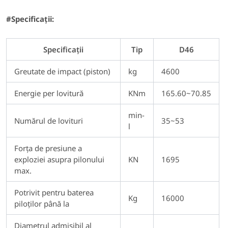
#Specificații:
Specificații
Tip
D46
Greutate de impact (piston)
kg
4600
Energie per lovitură
KNm
165.60~70.85
min-
Numărul de lovituri
35~53
l
Forța de presiune a
exploziei asupra pilonului
KN
1695
max.
Potrivit pentru baterea
Kg
16000
piloților până la
Diametrul admisibil al