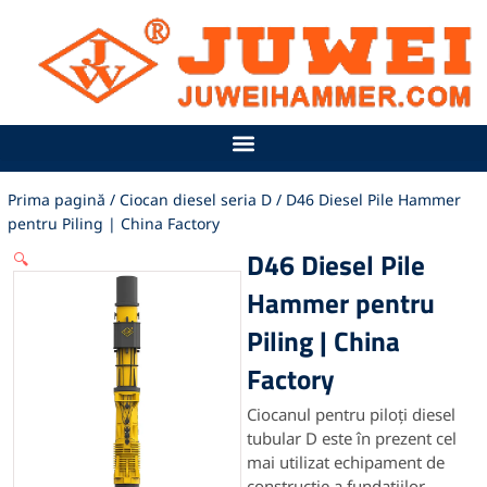
Sari
la
conținut
Prima pagină
/
Ciocan diesel seria D
/ D46 Diesel Pile Hammer
pentru Piling | China Factory
D46 Diesel Pile
🔍
Hammer pentru
Piling | China
Factory
Ciocanul pentru piloți diesel
tubular D este în prezent cel
mai utilizat echipament de
construcție a fundațiilor