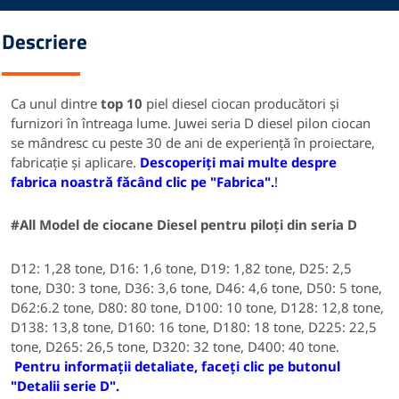
Descriere
Ca unul dintre
top 10
piel diesel ciocan producători și
furnizori în întreaga lume. Juwei seria D diesel pilon ciocan
se mândresc cu peste 30 de ani de experiență în proiectare,
fabricație și aplicare.
Descoperiți mai multe despre
fabrica noastră făcând clic pe "Fabrica".
!
#All
Model
de ciocane Diesel pentru piloți din seria D
D12: 1,28 tone, D16: 1,6 tone, D19: 1,82 tone, D25: 2,5
tone, D30: 3 tone, D36: 3,6 tone, D46: 4,6 tone, D50: 5 tone,
D62:6.2 tone, D80: 80 tone, D100: 10 tone, D128: 12,8 tone,
D138: 13,8 tone, D160: 16 tone, D180: 18 tone, D225: 22,5
tone, D265: 26,5 tone, D320: 32 tone, D400: 40 tone.
Pentru informații detaliate, faceți clic pe butonul
"Detalii serie D".