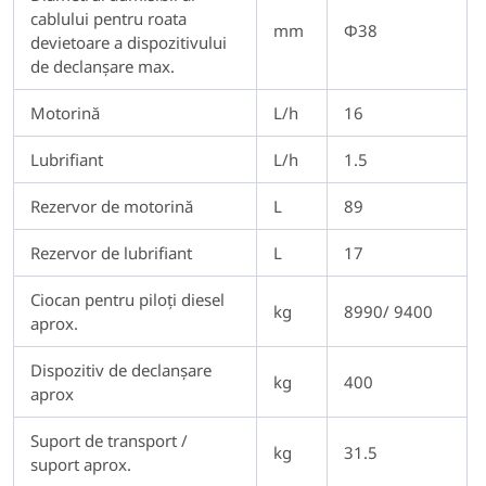
cablului pentru roata
mm
Φ38
devietoare a dispozitivului
de declanșare max.
Motorină
L/h
16
Lubrifiant
L/h
1.5
Rezervor de motorină
L
89
Rezervor de lubrifiant
L
17
Ciocan pentru piloți diesel
kg
8990/ 9400
aprox.
Dispozitiv de declanșare
kg
400
aprox
Suport de transport /
kg
31.5
suport aprox.