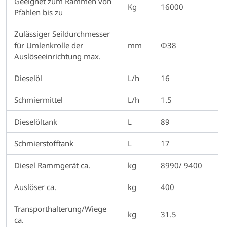
Geeignet zum Rammen von
Kg
16000
Pfählen bis zu
Zulässiger Seildurchmesser
für Umlenkrolle der
mm
Φ38
Auslöseeinrichtung max.
Dieselöl
L/h
16
Schmiermittel
L/h
1.5
Dieselöltank
L
89
Schmierstofftank
L
17
Diesel Rammgerät ca.
kg
8990/ 9400
Auslöser ca.
kg
400
Transporthalterung/Wiege
kg
31.5
ca.