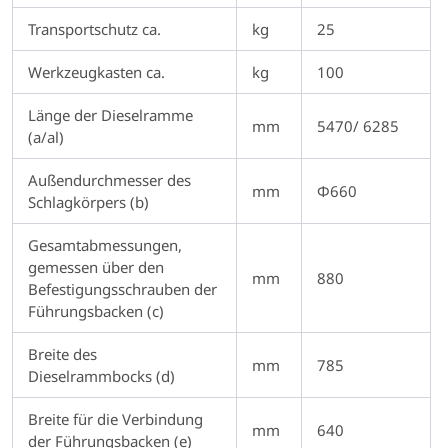
Transportschutz ca.
kg
25
Werkzeugkasten ca.
kg
100
Länge der Dieselramme
mm
5470/ 6285
(a/al)
Außendurchmesser des
mm
Φ660
Schlagkörpers (b)
Gesamtabmessungen,
gemessen über den
mm
880
Befestigungsschrauben der
Führungsbacken (c)
Breite des
mm
785
Dieselrammbocks (d)
Breite für die Verbindung
mm
640
der Führungsbacken (e)