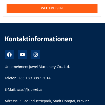
WEITERLESEN
Kontaktinformationen
F
Y
I
a
o
n
c
u
s
e
t
t
Unternehmen: Juwei Machinery Co., Ltd.
b
u
a
o
b
g
Telefon: +86 189 3992 2014
o
e
r
k
a
m
E-Mail:
sales@jsjuwei.cn
Adresse: Xijiao Industriepark, Stadt Dongtai, Provinz