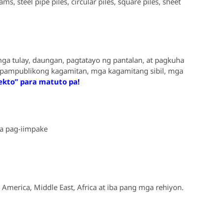
s, steel pipe piles, circular piles, square piles, sheet
a tulay, daungan, pagtatayo ng pantalan, at pagkuha
ga pampublikong kagamitan, mga kagamitang sibil, mga
ekto” para matuto pa!
sa pag-iimpake
 America, Middle East, Africa at iba pang mga rehiyon.