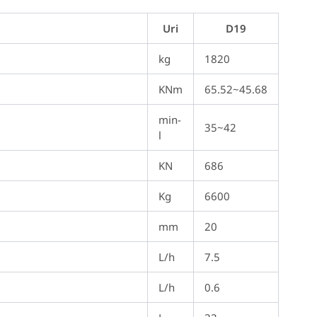
Uri
D19
kg
1820
KNm
65.52~45.68
min-
35~42
l
KN
686
Kg
6600
mm
20
L/h
7.5
L/h
0.6