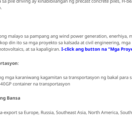
sa pile driving ay kinabibilangan ng precast concrete piles, H-beam
.
ng malayo sa pampang ang wind power generation, enerhiya, mg
gkop din ito sa mga proyekto sa kalsada at civil engineering, m
otovoltaics, at sa kapaligiran.
I-click ang button na “Mga Proy
ortasyon
:
ng mga karaniwang kagamitan sa transportasyon ng bakal para 
 40GP container na transportasyon
ing Bansa
-export sa Europe, Russia, Southeast Asia, North America, South