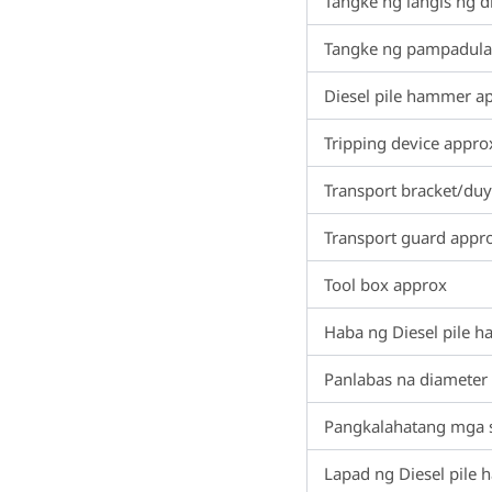
Tangke ng langis ng d
Tangke ng pampadula
Diesel pile hammer a
Tripping device appro
Transport bracket/du
Transport guard appr
Tool box approx
Haba ng Diesel pile h
Panlabas na diameter 
Pangkalahatang mga s
Lapad ng Diesel pile 