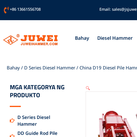
Lumaktaw
+86 13661556708
Email:
sales@jsjuwe
sa
nilalaman
Bahay
Diesel Hammer
Bahay
/
D Series Diesel Hammer
/ China D19 Diesel Pile Ham
MGA KATEGORYA NG
🔍
PRODUKTO
D Series Diesel
Hammer
DD Guide Rod Pile