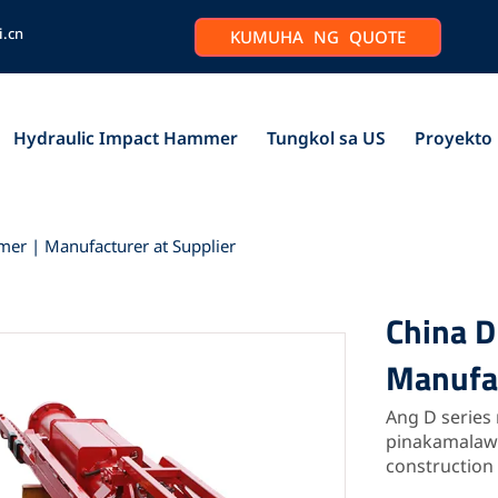
i.cn
KUMUHA NG QUOTE
Hydraulic Impact Hammer
Tungkol sa US
Proyekto
mer | Manufacturer at Supplier
China D
Manufac
Ang D series
pinakamalawa
construction