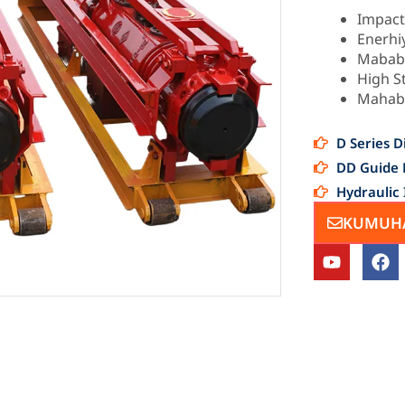
Impact
Enerhi
Mabab
High St
Mahaba
D Series 
DD Guide 
Hydrauli
KUMUHA
Y
F
o
a
u
c
t
e
u
b
b
o
e
o
k