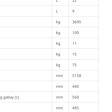
L
32
L
9
kg
3695
kg
100
kg
11
kg
15
kg
75
mm
5158
mm
440
g gabay (c)
mm
560
mm
485