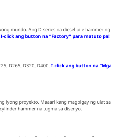
uong mundo. Ang D-series na diesel pile hammer ng
.
I-click ang button na “Factory” para matuto pa!
225, D265, D320, D400.
I-click ang button na “Mga
ng iyong proyekto. Maaari kang magbigay ng ulat sa
 cylinder hammer na tugma sa disenyo.