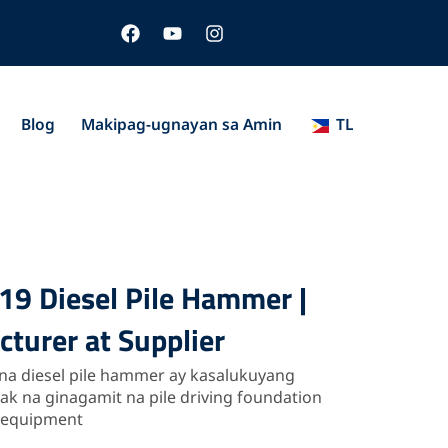
F
Y
I
a
o
n
c
u
s
e
t
t
b
u
a
o
b
g
Blog
Makipag-ugnayan sa Amin
TL
o
e
r
k
a
m
19 Diesel Pile Hammer |
turer at Supplier
 na diesel pile hammer ay kasalukuyang
k na ginagamit na pile driving foundation
 equipment