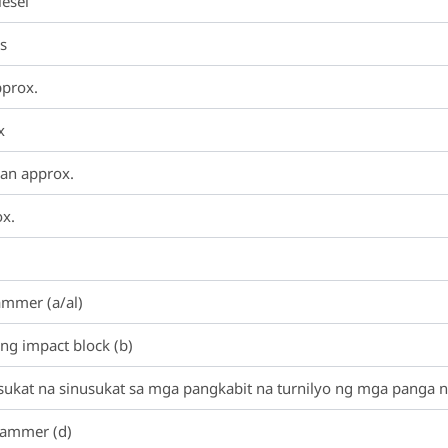
iesel
s
pprox.
x
yan approx.
ox.
ammer (a/al)
ng impact block (b)
ukat na sinusukat sa mga pangkabit na turnilyo ng mga panga n
hammer (d)