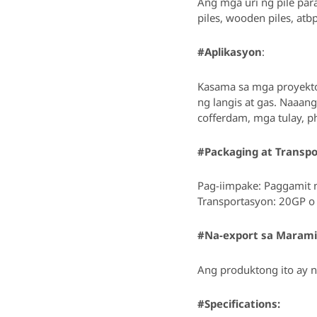
Ang mga uri ng pile para 
piles, wooden piles, atbp
#Aplikasyon
:
Kasama sa mga proyekto
ng langis at gas. Naaan
cofferdam, mga tulay, ph
#Packaging at Transp
Pag-iimpake: Paggamit 
Transportasyon: 20GP o
#Na-export sa Maram
Ang produktong ito ay na
#Specifications: