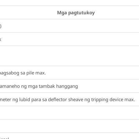
Mga pagtutukoy
)
k
pagsabog sa pile max.
mamaneho ng mga tambak hanggang
meter ng lubid para sa deflector sheave ng tripping device max.