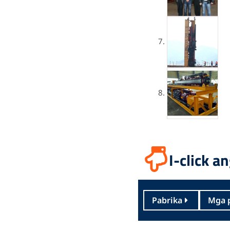
I-click 
Pabrika
Mga 