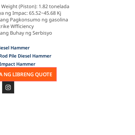
 Weight (Piston): 1.82 tonelada
ya ng Impac: 65.52~45.68 Kj
ang Pagkonsumo ng gasolina
rike Wfficiency
ng Buhay ng Serbisyo
Diesel Hammer
Rod Pile Diesel Hammer
c Impact Hammer
 NG LIBRENG QUOTE
I
n
s
t
a
g
r
a
m