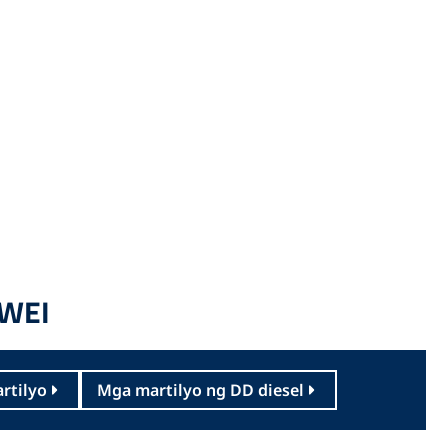
UWEI
artilyo
Mga martilyo ng DD diesel