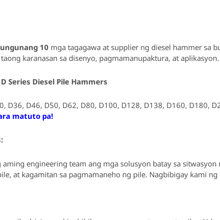
ungunang 10
mga tagagawa at supplier ng diesel hammer sa b
0 taong karanasan sa disenyo, pagmamanupaktura, at aplikasyon
D Series Diesel Pile Hammers
0, D36, D46, D50, D62, D80, D100, D128, D138, D160, D180, D
para matuto pa!
:
g aming engineering team ang mga solusyon batay sa sitwasyon 
 pile, at kagamitan sa pagmamaneho ng pile. Nagbibigay kami ng