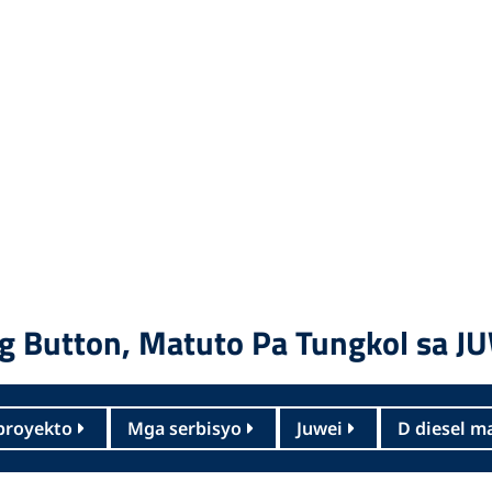
ang Button, Matuto Pa Tungkol sa J
proyekto
Mga serbisyo
Juwei
D diesel m