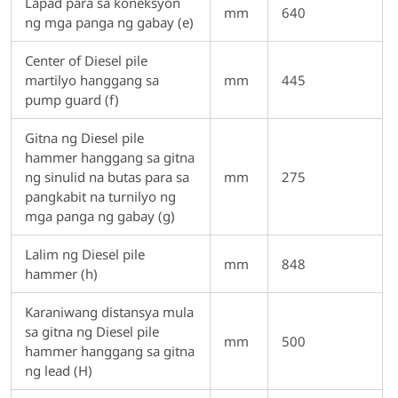
Lapad para sa koneksyon
mm
640
ng mga panga ng gabay (e)
Center of Diesel pile
martilyo hanggang sa
mm
445
pump guard (f)
Gitna ng Diesel pile
hammer hanggang sa gitna
ng sinulid na butas para sa
mm
275
pangkabit na turnilyo ng
mga panga ng gabay (g)
Lalim ng Diesel pile
mm
848
hammer (h)
Karaniwang distansya mula
sa gitna ng Diesel pile
mm
500
hammer hanggang sa gitna
ng lead (H)