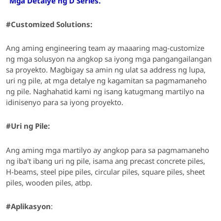
“Mga Detalye ng D Series.”
#Customized Solutions:
Ang aming engineering team ay maaaring mag-customize
ng mga solusyon
na angkop sa iyong mga pangangailangan
sa proyekto
.
Magbigay sa amin ng ulat sa address ng lupa,
uri ng pile, at mga detalye ng kagamitan sa pagmamaneho
ng pile.
Naghahatid kami ng isang katugmang martilyo na
idinisenyo para sa iyong proyekto.
#
Uri ng Pile:
Ang aming mga martilyo ay angkop para sa pagmamaneho
ng iba't ibang uri ng pile,
isama ang precast concrete piles,
H-beams, steel pipe piles, circular piles, square piles, sheet
piles, wooden piles, atbp.
#Aplikasyon
: