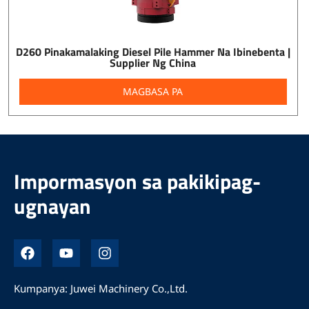
D260 Pinakamalaking Diesel Pile Hammer Na Ibinebenta |
Supplier Ng China
MAGBASA PA
Impormasyon sa pakikipag-
ugnayan
F
Y
I
a
o
n
c
u
s
e
t
t
Kumpanya: Juwei Machinery Co.,Ltd.
b
u
a