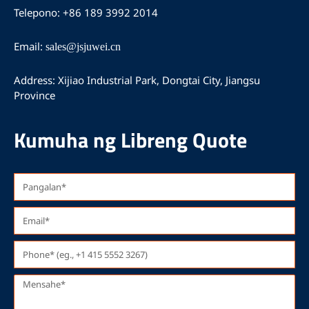
o
b
g
Telepono: +86 189 3992 2014
o
e
r
k
a
m
Email:
sales@jsjuwei.cn
Address: Xijiao Industrial Park, Dongtai City, Jiangsu
Province
Kumuha ng Libreng Quote