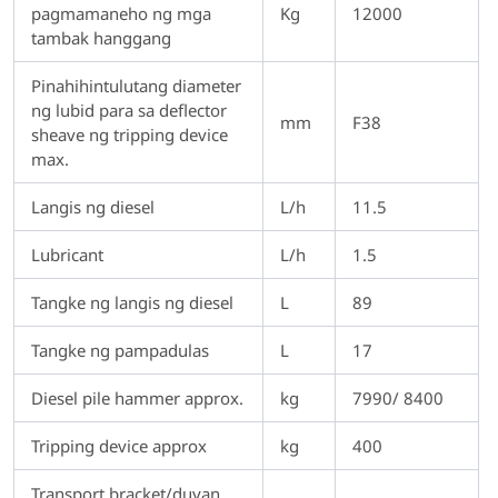
pagmamaneho ng mga
Kg
12000
tambak hanggang
Pinahihintulutang diameter
ng lubid para sa deflector
mm
F38
sheave ng tripping device
max.
Langis ng diesel
L/h
11.5
Lubricant
L/h
1.5
Tangke ng langis ng diesel
L
89
Tangke ng pampadulas
L
17
Diesel pile hammer approx.
kg
7990/ 8400
Tripping device approx
kg
400
Transport bracket/duyan