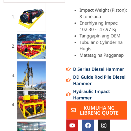
Impact Weight (Piston):
3 tonelada
Enerhiya ng Impac:
102.30～ 47.97 Kj
Tanggapin ang OEM
Tubular o Cylinder na
Hugis
Matatag na Pagganap
D Series Diesel Hammer
DD Guide Rod Pile Diesel
Hammer
Hydraulic Impact
Hammer
KUMUHA NG
LIBRENG QUOTE
Y
F
I
o
a
n