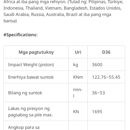
Africa at iba pang mga rehiyon. (Tulad ng: Pilipinas, Türkiye,
Indonesia, Thailand, Vietnam, Bangladesh, Estados Unidos,
Saudi Arabia, Russia, Australia, Brazil at iba pang mga
bansa)
#Specifications:
Mga pagtutukoy
Uri
D36
Impact Weight (piston)
kg
3600
Enerhiya bawat suntok
KNm
122.76~55.45
min-
Bilang ng suntok
36~53
l
Lakas ng presyon ng
KN
1695
pagsabog sa pile max.
Angkop para sa