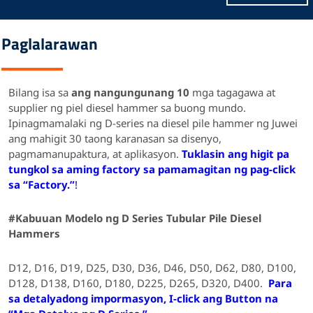
Paglalarawan
Bilang isa sa
ang nangungunang 10
mga tagagawa at
supplier ng piel diesel hammer sa buong mundo.
Ipinagmamalaki ng D-series na diesel pile hammer ng Juwei
ang mahigit 30 taong karanasan sa disenyo,
pagmamanupaktura, at aplikasyon.
Tuklasin ang higit pa
tungkol sa aming factory sa pamamagitan ng pag-click
sa “Factory.”
!
#Kabuuan
Modelo
ng D Series Tubular Pile Diesel
Hammers
D12, D16, D19, D25, D30, D36, D46, D50, D62, D80, D100,
D128, D138, D160, D180, D225, D265, D320, D400.
Para
sa detalyadong impormasyon, I-click ang Button na