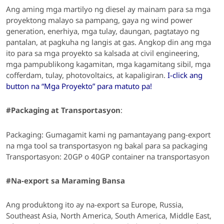
Ang aming mga martilyo ng diesel ay mainam para sa
mga
proyektong malayo sa pampang, gaya ng wind power
generation, enerhiya, mga tulay, daungan, pagtatayo ng
pantalan, at pagkuha ng langis at gas.
Angkop din ang mga
ito para sa
mga proyekto sa kalsada at civil engineering,
mga pampublikong kagamitan, mga kagamitang sibil, mga
cofferdam, tulay, photovoltaics, at kapaligiran.
I-click ang
button na “Mga Proyekto” para matuto pa!
#Packaging at Transportasyon
:
Packaging:
Gumagamit kami ng pamantayang pang-export
na mga tool sa transportasyon ng bakal para sa packaging
Transportasyon: 20GP o 40GP container na transportasyon
#Na-export sa Maraming Bansa
Ang produktong ito ay na-export sa Europe, Russia,
Southeast Asia, North America, South America, Middle East,