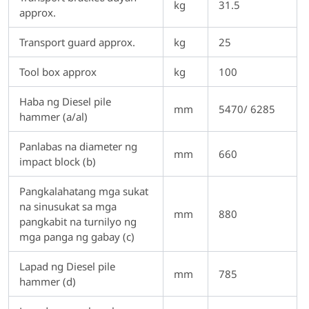
kg
31.5
approx.
Transport guard approx.
kg
25
Tool box approx
kg
100
Haba ng Diesel pile
mm
5470/ 6285
hammer (a/al)
Panlabas na diameter ng
mm
660
impact block (b)
Pangkalahatang mga sukat
na sinusukat sa mga
mm
880
pangkabit na turnilyo ng
mga panga ng gabay (c)
Lapad ng Diesel pile
mm
785
hammer (d)