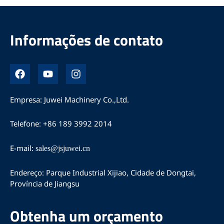
Informações de contato
F
Y
I
a
o
n
c
u
s
e
T
t
Empresa: Juwei Machinery Co.,Ltd.
b
u
a
o
b
g
Telefone: +86 189 3992 2014
o
e
r
k
a
m
E-mail:
sales@jsjuwei.cn
Endereço: Parque Industrial Xijiao, Cidade de Dongtai,
Província de Jiangsu
Obtenha um orçamento