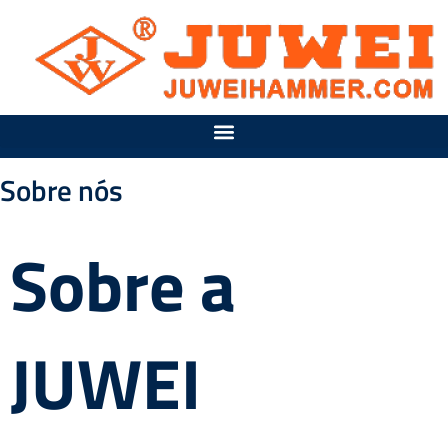
Ir
para
o
conteúdo
Sobre nós
Sobre a
JUWEI