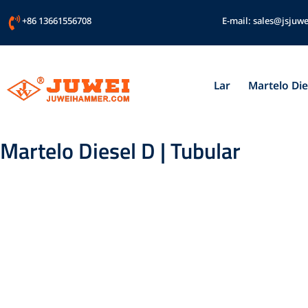
Ir
+86 13661556708
E-mail:
sales@jsjuwe
para
o
conteúdo
Lar
Martelo Die
Martelo Diesel D | Tubular