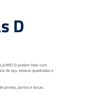
as D
res JUWEI D podem lidar com
bos de aço, estacas quadradas e
de pontes, portos e docas.