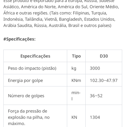
Esse produto é exportado para a Europa, Rússia, Sudeste
Asiático, América do Norte, América do Sul, Oriente Médio,
África e outras regiões. (Tais como: Filipinas, Turquia,
Indonésia, Tailândia, Vietnã, Bangladesh, Estados Unidos,
Arábia Saudita, Rússia, Austrália, Brasil e outros países)
#Specificações:
Especificações
Tipo
D30
Peso do impacto (pistão)
kg
3000
Energia por golpe
KNm
102.30~47.97
min-
Número de golpes
36~52
l
Força da pressão de
explosão na pilha, no
KN
1304
máximo.