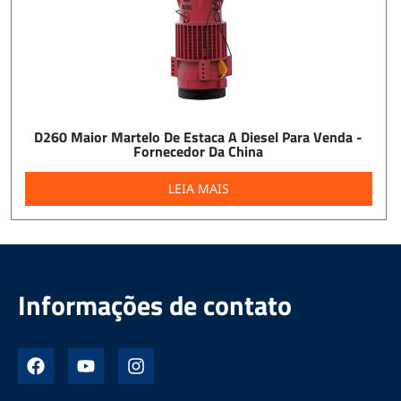
D260 Maior Martelo De Estaca A Diesel Para Venda -
Fornecedor Da China
LEIA MAIS
Informações de contato
F
Y
I
a
o
n
c
u
s