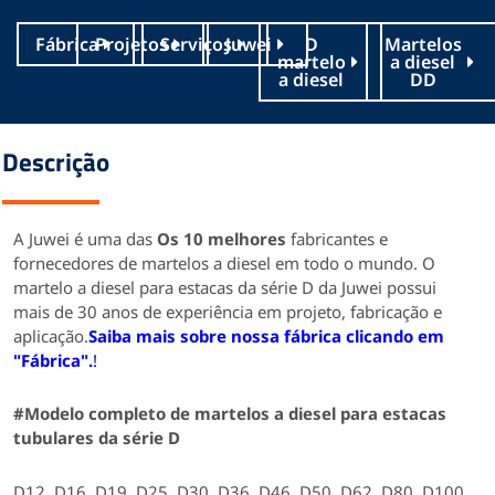
Fábrica
Projetos
Serviços
Juwei
D
Martelos
martelo
a diesel
a diesel
DD
Descrição
A Juwei é uma das
Os 10 melhores
fabricantes e
fornecedores de martelos a diesel em todo o mundo. O
martelo a diesel para estacas da série D da Juwei possui
mais de 30 anos de experiência em projeto, fabricação e
aplicação.
Saiba mais sobre nossa fábrica clicando em
"Fábrica".
!
#
Modelo completo
de martelos a diesel para estacas
tubulares da série D
D12, D16, D19, D25, D30, D36, D46, D50, D62, D80, D100,