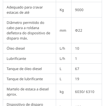
Adequado para cravar
Kg
9000
estacas de até
Diâmetro permitido do
cabo para a roldana
mm
Φ22
defletora do dispositivo de
disparo máx.
Óleo diesel
L/h
10
Lubrificante
L/h
1
Tanque de óleo diesel
L
67
Tanque de lubrificante
L
19
Martelo de estaca a diesel
kg
6030/ 6310
aprox.
Dispositivo de disparo