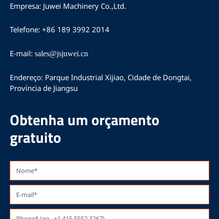
e
T
t
Empresa: Juwei Machinery Co.,Ltd.
b
u
a
o
b
g
Telefone: +86 189 3992 2014
o
e
r
k
a
m
E-mail:
sales@jsjuwei.cn
Endereço: Parque Industrial Xijiao, Cidade de Dongtai,
Província de Jiangsu
Obtenha um orçamento
gratuito