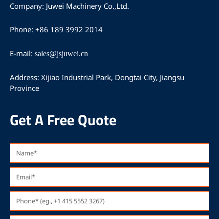
ス
ュ
タ
Company: Juwei Machinery Co.,Ltd.
ブ
ー
グ
ッ
ブ
ラ
Phone: +86 189 3992 2014
ク
ム
E-mail:
sales@jsjuwei.cn
Address: Xijiao Industrial Park, Dongtai City, Jiangsu
Province
Get A Free Quote