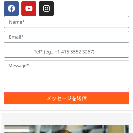
フ
ユ
イ
ェ
ー
ン
イ
チ
ス
ス
ュ
タ
ブ
ー
グ
ッ
ブ
ラ
ク
ム
メッセージを送信