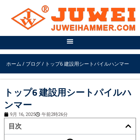
内
容
を
ス
キ
ッ
プ
ホーム
/
ブログ
/ トップ6 建設用シートパイルハンマー
トップ6 建設用シートパイルハ
ンマー
9月 16, 2025
午前2時26分
目次