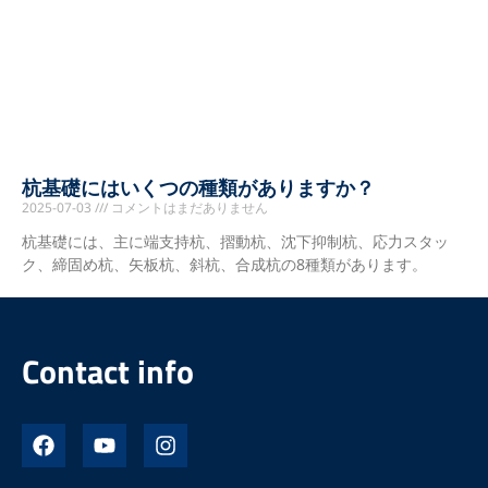
杭基礎にはいくつの種類がありますか？
2025-07-03
コメントはまだありません
杭基礎には、主に端支持杭、摺動杭、沈下抑制杭、応力スタッ
ク、締固め杭、矢板杭、斜杭、合成杭の8種類があります。
Contact info
フ
ユ
イ
ェ
ー
ン
イ
チ
ス