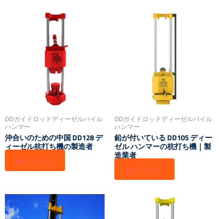
DDガイドロッドディーゼルパイル
DDガイドロッドディーゼルパイル
ハンマー
ハンマー
沖合いのための中国 DD128 デ
鉛が付いている DD105 ディー
ィーゼル杭打ち機の製造者
ゼル ハンマーの杭打ち機｜製
造業者
続きを読む
続きを読む