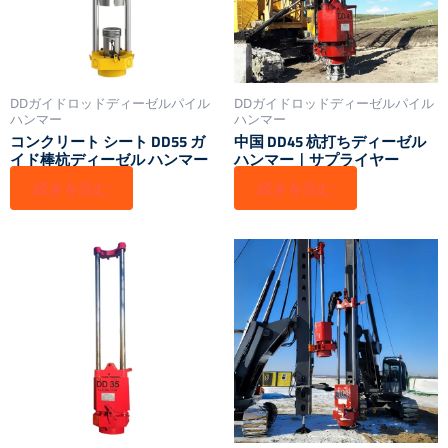
DDガイドロッドディーゼルパイル
DDガイドロッドディーゼルパイル
ハンマー
ハンマー
コンクリート シート DD55 ガ
中国 DD45 杭打ちディーゼル
イド棒杭ディーゼル ハンマー
ハンマー｜サプライヤー
続きを読む
続きを読む