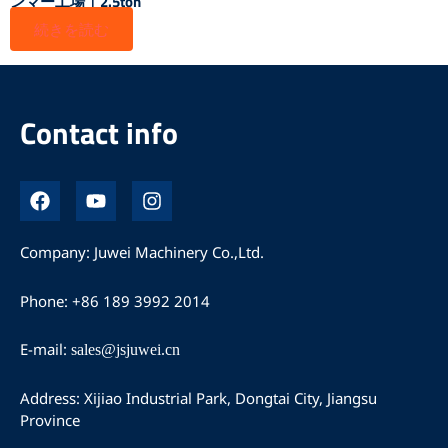
ンマー工場｜2.5ton
続きを読む
Contact info
フ
ユ
イ
ェ
ー
ン
イ
チ
ス
ス
ュ
タ
Company: Juwei Machinery Co.,Ltd.
ブ
ー
グ
ッ
ブ
ラ
Phone: +86 189 3992 2014
ク
ム
E-mail:
sales@jsjuwei.cn
Address: Xijiao Industrial Park, Dongtai City, Jiangsu
Province