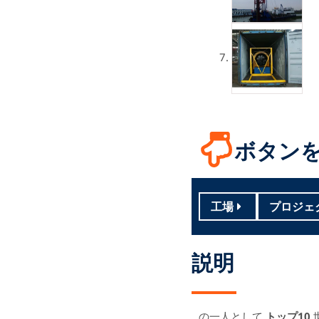
ボタンを
工場
プロジェ
説明
の一人として
トップ10