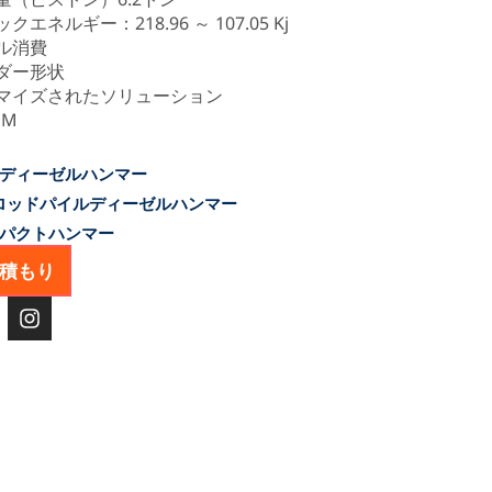
クエネルギー：218.96 ～ 107.05 Kj
ル消費
ダー形状
マイズされたソリューション
EM
 ディーゼルハンマー
ロッドパイルディーゼルハンマー
パクトハンマー
積もり
イ
ン
ス
タ
グ
ラ
ム