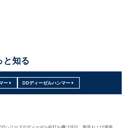
っと知る
マー
DDディーゼルハンマー
weiのDシリーズのディーゼル杭打ち機は設計、製造および適用