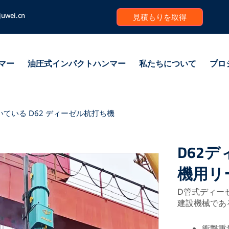
juwei.cn
見積もりを取得
マー
油圧式インパクトハンマー
私たちについて
プロ
いている D62 ディーゼル杭打ち機
D62
機用リ
D管式ディー
建設機械であ
衝撃重