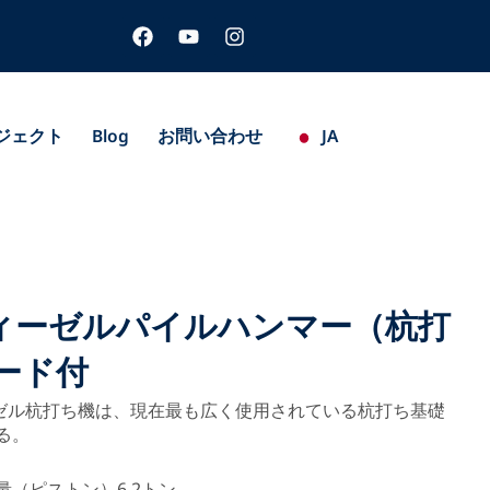
フ
ユ
イ
ェ
ー
ン
イ
チ
ス
ス
ュ
タ
ブ
ー
グ
ッ
ブ
ラ
ジェクト
Blog
お問い合わせ
JA
ク
ム
ディーゼルパイルハンマー（杭打
ード付
ゼル杭打ち機は、現在最も広く使用されている杭打ち基礎
る。
量（ピストン）6.2トン