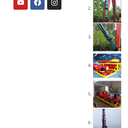
ー
ェ
ン
チ
イ
ス
ュ
ス
タ
ー
ブ
グ
ブ
ッ
ラ
ク
ム