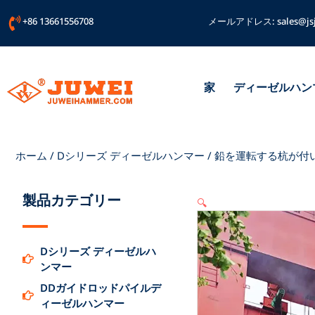
内
+86 13661556708
メールアドレス:
sales@js
容
を
ス
キ
ッ
家
ディーゼルハン
プ
ホーム
/
Dシリーズ ディーゼルハンマー
/ 鉛を運転する杭が付
製品カテゴリー
🔍
Dシリーズ ディーゼルハ
ンマー
DDガイドロッドパイルデ
ィーゼルハンマー