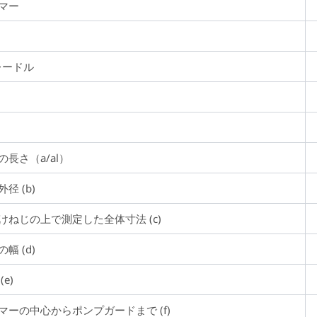
マー
レードル
長さ（a/al）
 (b)
ねじの上で測定した全体寸法 (c)
 (d)
e)
ーの中心からポンプガードまで (f)