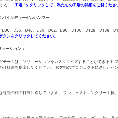
慢する。
"工場 "をクリックして、私たちの工場の詳細をご覧くださ
ズ パイルディーゼルハンマー
、D30、D36、D46、D50、D62、D80、D100、D128、D138、D
"ボタンをクリックしてください。
リューション：
グチームは、ソリューションをカスタマイズすることができます
の仕様書を提出してください。
お客様のプロジェクトに適したハ
な種類の杭の打設に適しています、
プレキャストコンクリート杭、
ーは次のような用途に最適です。
風力発電、エネルギー、橋、港