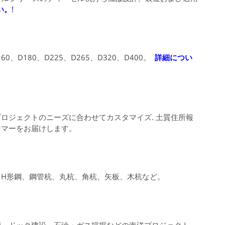
い。
!
160、D180、D225、D265、D320、D400。
詳細につい
プロジェクトのニーズに合わせてカスタマイズ
.
土質住所報
ンマーをお届けします。
H形鋼、鋼管杭、丸杭、角杭、矢板、木杭など。
湾、ドック建設、石油・ガス採掘などの海洋プロジェクト。