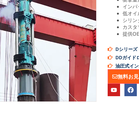
インパッ
低オイ
シリン
カスタ
提供O
Dシリーズ
DDガイド
油圧式イン
無料お見
ユ
フ
ー
ェ
チ
イ
ュ
ス
ー
ブ
ブ
ッ
ク