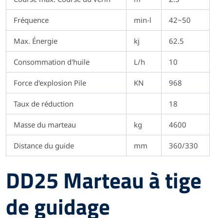
Fréquence
min-l
42~50
Max. Énergie
kj
62.5
Consommation d'huile
L/h
10
Force d'explosion Pile
KN
968
Taux de réduction
18
Masse du marteau
kg
4600
Distance du guide
mm
360/330
DD25 Marteau à tige
de guidage