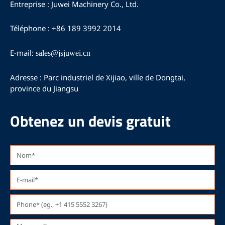
e
t
t
Entreprise : Juwei Machinery Co., Ltd.
b
u
a
o
b
g
Téléphone : +86 189 3992 2014
o
e
r
k
a
m
E-mail:
sales@jsjuwei.cn
Adresse : Parc industriel de Xijiao, ville de Dongtai,
province du Jiangsu
Obtenez un devis gratuit