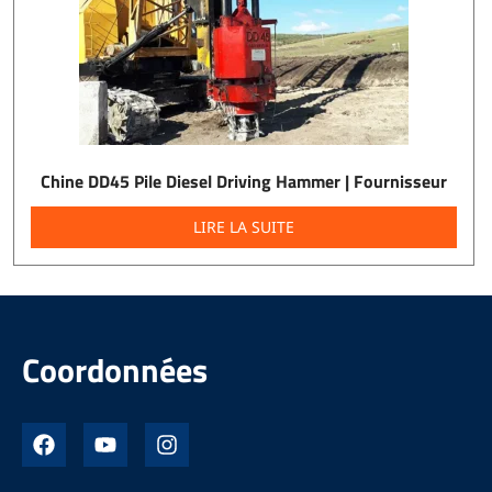
Chine DD45 Pile Diesel Driving Hammer | Fournisseur
LIRE LA SUITE
Coordonnées
F
Y
I
a
o
n
c
u
s