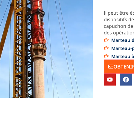
Il peut être
dispositifs 
capuchon de 
des opératio
Marteau di
Marteau-pi
Marteau à
OBTENIR
Y
F
o
a
u
c
t
e
u
b
b
o
e
o
k