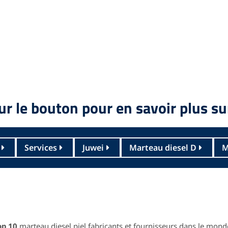
ur le bouton pour en savoir plus s
Services
Juwei
Marteau diesel D
M
op 10
marteau diesel piel fabricants et fournisseurs dans le monde