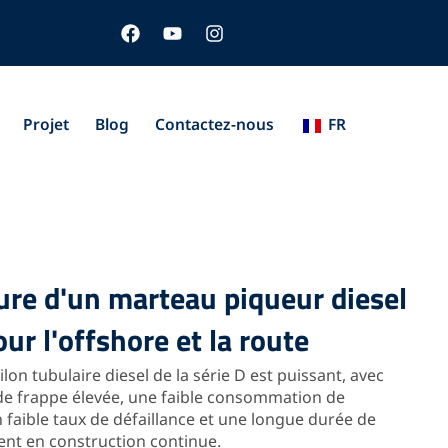
F
Y
I
a
o
n
c
u
s
e
t
t
b
u
a
o
b
g
Projet
Blog
Contactez-nous
FR
o
e
r
k
a
m
ure d'un marteau piqueur diesel
ur l'offshore et la route
lon tubulaire diesel de la série D est puissant, avec
de frappe élevée, une faible consommation de
 faible taux de défaillance et une longue durée de
nt en construction continue.