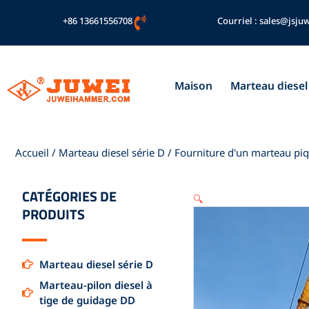
Aller
+86 13661556708
Courriel :
sales@jsjuw
au
contenu
Maison
Marteau diesel
Accueil
/
Marteau diesel série D
/ Fourniture d'un marteau piqu
CATÉGORIES DE
🔍
PRODUITS
Marteau diesel série D
Marteau-pilon diesel à
tige de guidage DD