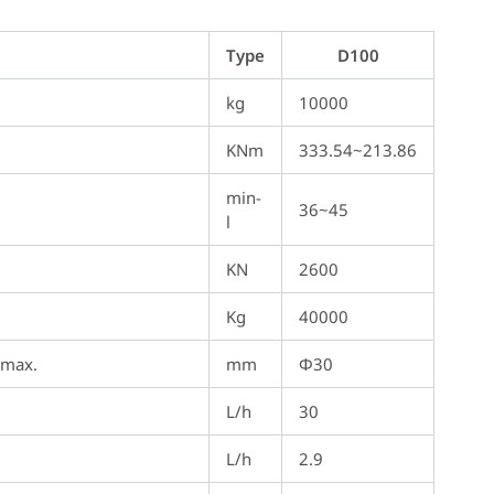
Type
D100
kg
10000
KNm
333.54~213.86
min-
36~45
l
KN
2600
Kg
40000
 max.
mm
Φ30
L/h
30
L/h
2.9