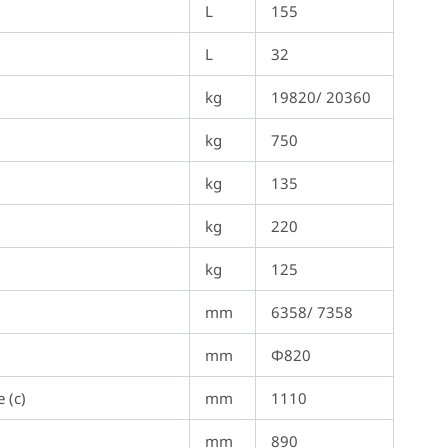
L
155
L
32
kg
19820/ 20360
kg
750
kg
135
kg
220
kg
125
mm
6358/ 7358
mm
Φ820
 (c)
mm
1110
mm
890