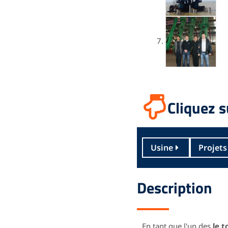
Cliquez s
Usine
Projets
Description
En tant que l'un des
le t