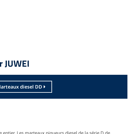
ur JUWEI
arteaux diesel DD
 entier. Les marteaux piqueurs diesel de la série D de