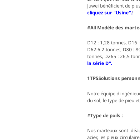
Juwei bénéficient de plu
cliquez sur "Usine".
!
#All
Modèle
des martea
D12 : 1,28 tonnes, D16 :
D62:6.2 tonnes, D80 : 8
tonnes, D265 : 26,5 ton
la série D".
1TP5Solutions personna
Notre équipe d'ingénieu
du sol, le type de pieu e
#
Type de poils :
Nos marteaux sont idéau
acier, les pieux circulair