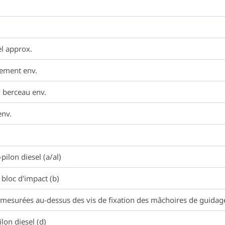
l approx.
hement env.
/ berceau env.
env.
ilon diesel (a/al)
bloc d'impact (b)
mesurées au-dessus des vis de fixation des mâchoires de guidage
lon diesel (d)