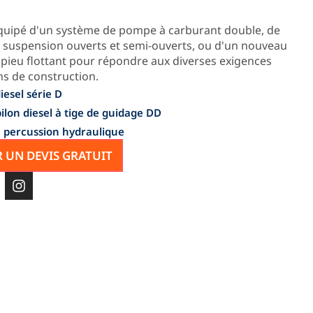
 équipé d'un système de pompe à carburant double, de
de suspension ouverts et semi-ouverts, ou d'un nouveau
pieu flottant pour répondre aux diverses exigences
ns de construction.
esel série D
lon diesel à tige de guidage DD
 percussion hydraulique
 UN DEVIS GRATUIT
I
n
s
t
a
g
r
a
m