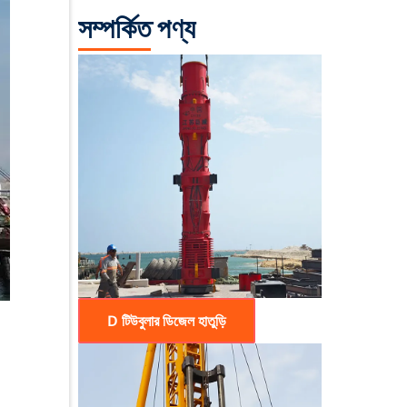
সম্পর্কিত পণ্য
D টিউবুলার ডিজেল হাতুড়ি