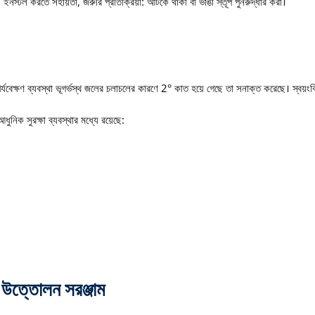
ং ইনস্টল করতে সহায়তা, জরুরি প্রতিক্রিয়া: আটকে থাকা বা ভাঙা স্তূপ পুনরুদ্ধার করা।
র্যবেক্ষণ ব্যবস্থা ভূগর্ভস্থ জলের চলাচলের কারণে 2° কাত হয়ে গেছে তা সনাক্ত করেছে। স্বয়ংক্
ধুনিক সুরক্ষা ব্যবস্থার মধ্যে রয়েছে:
র উত্তোলন সরঞ্জাম