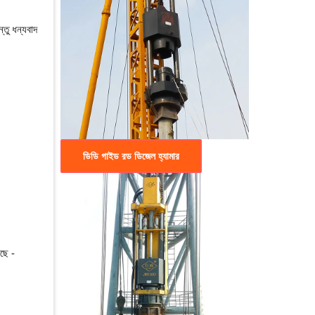
্তু ধন্যবাদ
ডিডি গাইড রড ডিজেল হ্যামার
ছে -