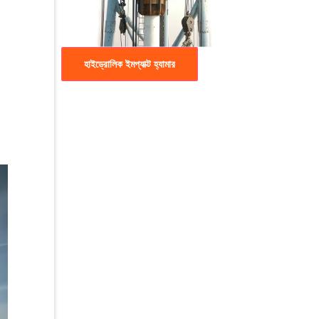
হাইড্রোলিক ইমপ্যাক্ট হ্যামার