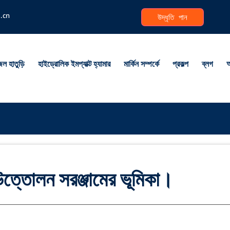
i.cn
উদ্ধৃতি পান
ল হাতুড়ি
হাইড্রোলিক ইমপ্যাক্ট হ্যামার
মার্কিন সম্পর্কে
প্রকল্প
ব্লগ
আ
ত্তোলন সরঞ্জামের ভূমিকা।