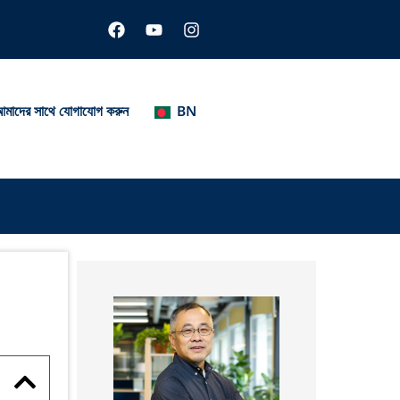
ফে
ই
ই
স
উ
ন
বু
টি
স্টা
ক
উ
গ্রা
ব
ম
মাদের সাথে যোগাযোগ করুন
BN