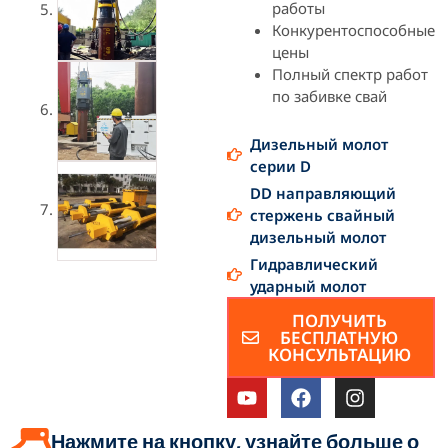
работы
Конкурентоспособные
цены
Полный спектр работ
по забивке свай
Дизельный молот
серии D
DD направляющий
стержень свайный
дизельный молот
Гидравлический
ударный молот
ПОЛУЧИТЬ
БЕСПЛАТНУЮ
КОНСУЛЬТАЦИЮ
Ю
Ф
И
т
е
н
у
й
с
Нажмите на кнопку, узнайте больше о
б
с
т