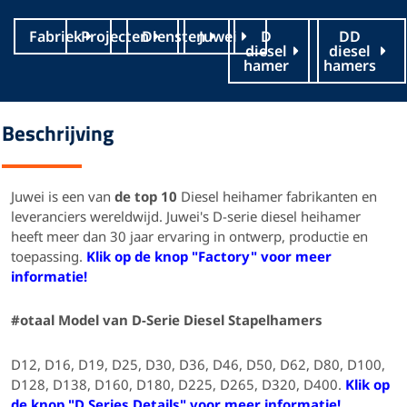
Fabriek
Projecten
Diensten
Juwei
D
DD
diesel
diesel
hamer
hamers
Beschrijving
Juwei is een van
de top 10
Diesel heihamer fabrikanten en
leveranciers wereldwijd. Juwei's D-serie diesel heihamer
heeft meer dan 30 jaar ervaring in ontwerp, productie en
toepassing.
Klik op de knop "Factory" voor meer
informatie!
#otaal Model van D-Serie Diesel Stapelhamers
D12, D16, D19, D25, D30, D36, D46, D50, D62, D80, D100,
D128, D138, D160, D180, D225, D265, D320, D400.
Klik op
de knop "D Series Details" voor meer informatie!