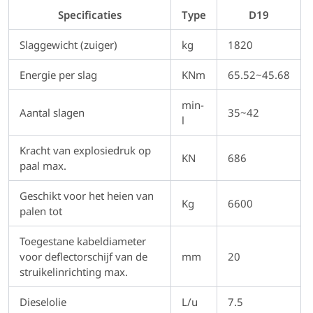
Specificaties
Type
D19
Slaggewicht (zuiger)
kg
1820
Energie per slag
KNm
65.52~45.68
min-
Aantal slagen
35~42
l
Kracht van explosiedruk op
KN
686
paal max.
Geschikt voor het heien van
Kg
6600
palen tot
Toegestane kabeldiameter
voor deflectorschijf van de
mm
20
struikelinrichting max.
Dieselolie
L/u
7.5