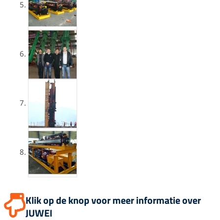
u
b
a
b
o
g
e
o
r
k
a
m
Klik op de knop voor meer informatie over
JUWEI