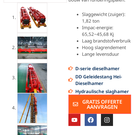
Slaggewicht (zuiger):
1,82 ton
Impac-energie:
65,52~45,68 Kj
Laag brandstofverbruik
Hoog slagrendement
Lange levensduur
D-serie dieselhamer
DD Geleidestang Hei-
Dieselhamer
Hydraulische slaghamer
GRATIS OFFERTE
AANVRAGEN
Y
F
I
o
a
n
u
c
s
T
e
t