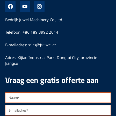
F
Y
I
a
o
n
c
u
s
e
T
t
Bedrijf: Juwei Machinery Co.,Ltd.
b
u
a
o
b
g
Telefoon: +86 189 3992 2014
o
e
r
k
a
m
E-mailadres:
sales@jsjuwei.cn
Adres: Xijiao Industrial Park, Dongtai City, provincie
Jiangsu
Vraag een gratis offerte aan