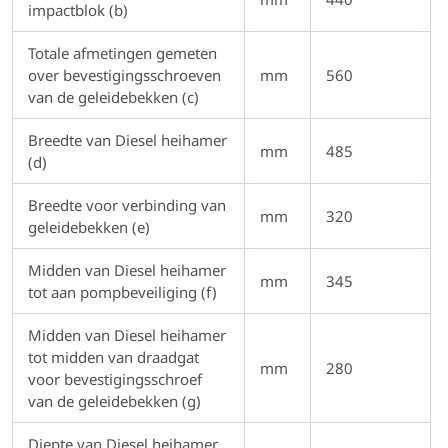
impactblok (b)
Totale afmetingen gemeten
over bevestigingsschroeven
mm
560
van de geleidebekken (c)
Breedte van Diesel heihamer
mm
485
(d)
Breedte voor verbinding van
mm
320
geleidebekken (e)
Midden van Diesel heihamer
mm
345
tot aan pompbeveiliging (f)
Midden van Diesel heihamer
tot midden van draadgat
mm
280
voor bevestigingsschroef
van de geleidebekken (g)
Diepte van Diesel heihamer