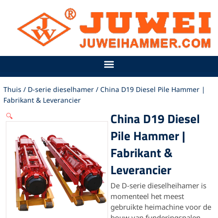
Ga
naar
de
inhoud
Thuis
/
D-serie dieselhamer
/ China D19 Diesel Pile Hammer |
Fabrikant & Leverancier
China D19 Diesel
🔍
Pile Hammer |
Fabrikant &
Leverancier
De D-serie dieselheihamer is
momenteel het meest
gebruikte heimachine voor de
bouw van funderingspalen.