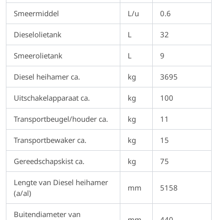
Smeermiddel
L/u
0.6
Dieselolietank
L
32
Smeerolietank
L
9
Diesel heihamer ca.
kg
3695
Uitschakelapparaat ca.
kg
100
Transportbeugel/houder ca.
kg
11
Transportbewaker ca.
kg
15
Gereedschapskist ca.
kg
75
Lengte van Diesel heihamer
mm
5158
(a/al)
Buitendiameter van
mm
440