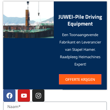
JUWEI-Pile Driving
Equipment
Een Toonaangevende
Fabrikant en Leverancier
van Stapel Hamer.
Raadpleeg Heimachines
Expert!
OFFERTE KRIJGEN
F
Y
I
a
o
n
c
u
s