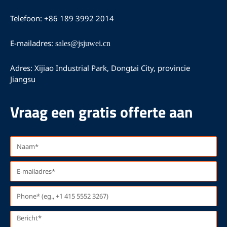
b
u
a
o
b
g
Telefoon: +86 189 3992 2014
o
e
r
k
a
m
E-mailadres:
sales@jsjuwei.cn
Adres: Xijiao Industrial Park, Dongtai City, provincie
Jiangsu
Vraag een gratis offerte aan