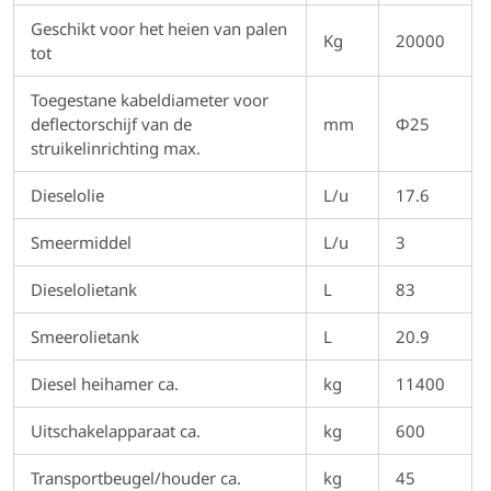
Geschikt voor het heien van palen
Kg
20000
tot
Toegestane kabeldiameter voor
deflectorschijf van de
mm
Φ25
struikelinrichting max.
Dieselolie
L/u
17.6
Smeermiddel
L/u
3
Dieselolietank
L
83
Smeerolietank
L
20.9
Diesel heihamer ca.
kg
11400
Uitschakelapparaat ca.
kg
600
Transportbeugel/houder ca.
kg
45