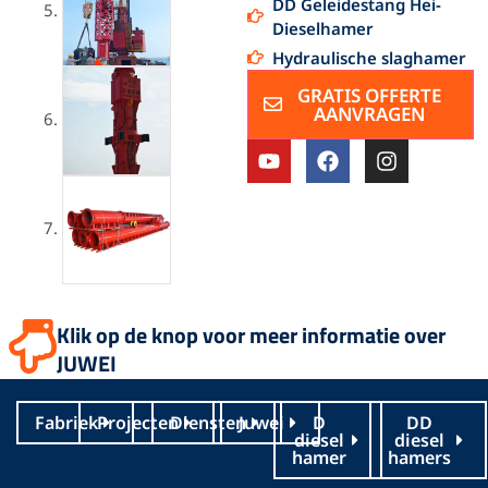
DD Geleidestang Hei-
Dieselhamer
Hydraulische slaghamer
GRATIS OFFERTE
AANVRAGEN
Y
F
I
o
a
n
u
c
s
T
e
t
u
b
a
b
o
g
e
o
r
k
a
m
Klik op de knop voor meer informatie over
JUWEI
Fabriek
Projecten
Diensten
Juwei
D
DD
diesel
diesel
hamer
hamers