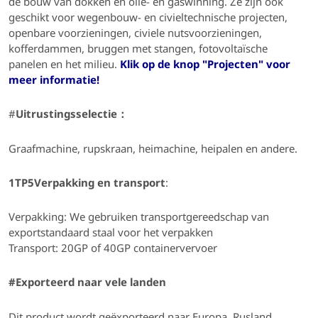
de bouw van dokken en olie- en gaswinning.
Ze zijn ook
geschikt voor
wegenbouw- en civieltechnische projecten,
openbare voorzieningen, civiele nutsvoorzieningen,
kofferdammen, bruggen met stangen, fotovoltaïsche
panelen en het milieu.
Klik op de knop "Projecten" voor
meer informatie!
#
Uitrustingsselectie：
Graafmachine, rupskraan, heimachine, heipalen en andere.
1TP5Verpakking en transport
:
Verpakking:
We gebruiken transportgereedschap van
exportstandaard staal voor het verpakken
Transport: 20GP of 40GP containervervoer
#Exporteerd naar vele landen
Dit product wordt geëxporteerd naar Europa, Rusland,