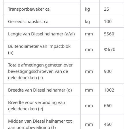
Transportbewaker ca.
kg
25
Gereedschapskist ca.
kg
100
Lengte van Diesel heihamer (a/al)
mm
5560
Buitendiameter van impactblok
mm
Φ670
(b)
Totale afmetingen gemeten over
bevestigingsschroeven van de
mm
900
geleidebekken (c)
Breedte van Diesel heihamer (d)
mm
1002
Breedte voor verbinding van
mm
660
geleidebekken (e)
Midden van Diesel heihamer tot
mm
460
aan pompbeveiliging (f)