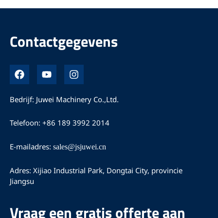
Contactgegevens
F
Y
I
a
o
n
c
u
s
e
T
t
Bedrijf: Juwei Machinery Co.,Ltd.
b
u
a
o
b
g
Telefoon: +86 189 3992 2014
o
e
r
k
a
m
E-mailadres:
sales@jsjuwei.cn
Adres: Xijiao Industrial Park, Dongtai City, provincie
Jiangsu
Vraag een gratis offerte aan