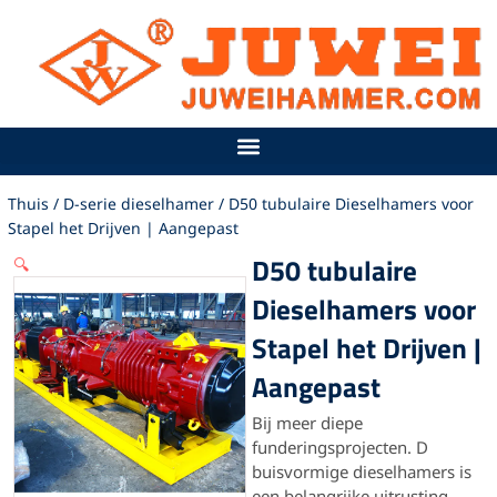
Ga
naar
de
inhoud
Thuis
/
D-serie dieselhamer
/ D50 tubulaire Dieselhamers voor
Stapel het Drijven | Aangepast
D50 tubulaire
🔍
Dieselhamers voor
Stapel het Drijven |
Aangepast
Bij meer diepe
funderingsprojecten.
D
buisvormige dieselhamers is
een belangrijke uitrusting.