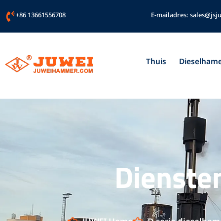
Ga
+86 13661556708
E-mailadres:
sales@jsj
naar
de
inhoud
Thuis
Dieselham
Dienste