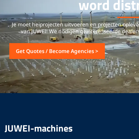
word dist
Je moet heiprojecten uitvoeren en projecten oplev
van JUWEI!
We nodigen geïnteresseerde dealers
Get Quotes / Become Agencies >
JUWEI-machines