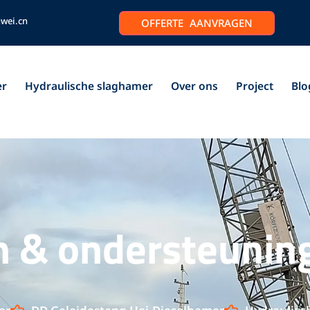
uwei.cn
OFFERTE AANVRAGEN
er
Hydraulische slaghamer
Over ons
Project
Blo
n & ondersteunin