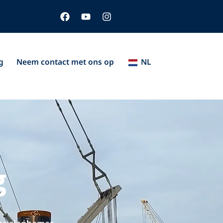
F
Y
I
a
o
n
c
u
s
e
T
t
b
u
a
o
b
g
g
Neem contact met ons op
NL
o
e
r
k
a
m
g