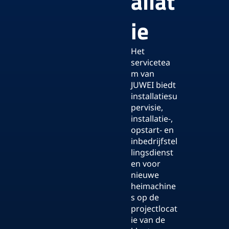
allat
ie
Het
servicetea
m van
JUWEI biedt
installatiesu
pervisie,
installatie-,
opstart- en
inbedrijfstel
lingsdienst
en voor
nieuwe
heimachine
s op de
projectlocat
ie van de