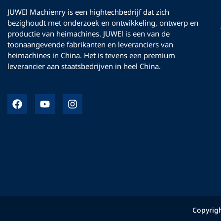
JUWEl Machienry is een hightechbedrijf dat zich
bezighoudt met onderzoek en ontwikkeling, ontwerp en
productie van heimachines. JUWEl is een van de
toonaangevende fabrikanten en leveranciers van
heimachines in China. Het is tevens een premium
leverancier aan staatsbedrijven in heel China.
F
Y
I
a
o
n
c
u
s
e
T
t
b
u
a
o
b
g
o
e
r
k
a
m
Copyrigh