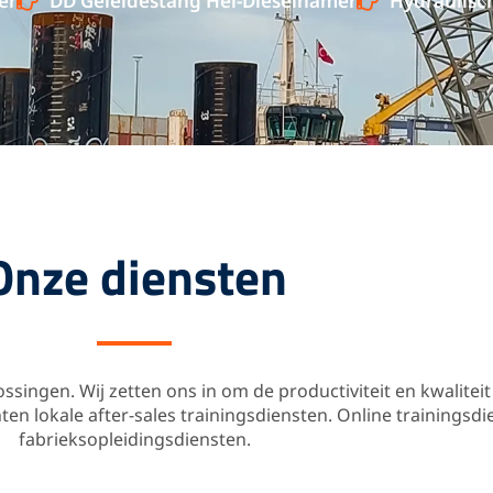
er
DD Geleidestang Hei-Dieselhamer
Hydraulisc
Onze diensten
lossingen.
Wij zetten ons in om de productiviteit en kwalite
en lokale after-sales trainingsdiensten. Online trainingsdi
fabrieksopleidingsdiensten.