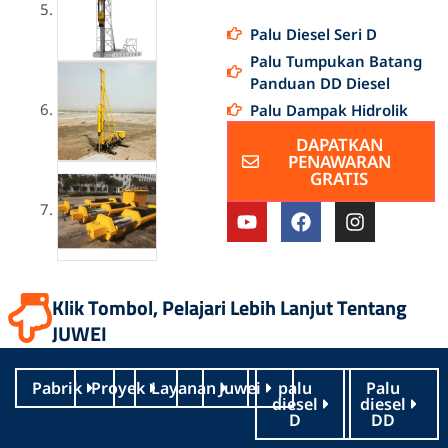
Palu Diesel Seri D
Palu Tumpukan Batang
Panduan DD Diesel
Palu Dampak Hidrolik
DAPATKAN
PENAWARAN
GRATIS
Y
I
I
o
n
n
u
d
s
t
o
t
u
n
a
Klik Tombol, Pelajari Lebih Lanjut Tentang
b
e
g
e
s
r
JUWEI
i
a
a
m
Pabrik
Proyek
Layanan
Juwei
palu
Palu
diesel
diesel
D
DD