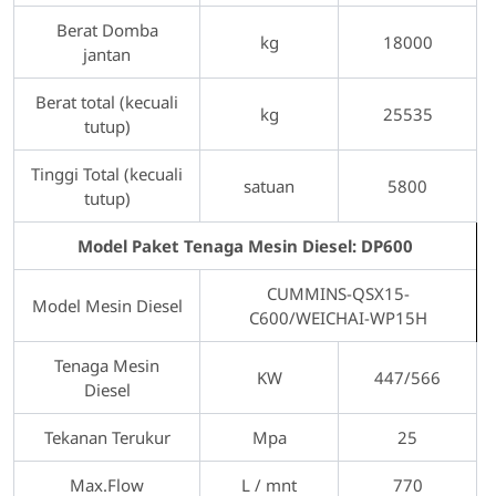
Berat Domba
kg
18000
jantan
Berat total (kecuali
kg
25535
tutup)
Tinggi Total (kecuali
satuan
5800
tutup)
Model Paket Tenaga Mesin Diesel: DP600
CUMMINS-QSX15-
Model Mesin Diesel
C600/WEICHAI-WP15H
Tenaga Mesin
KW
447/566
Diesel
Tekanan Terukur
Mpa
25
Max.Flow
L / mnt
770