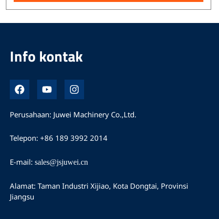
Info kontak
I
Y
I
n
o
n
d
u
s
o
t
t
Perusahaan: Juwei Machinery Co.,Ltd.
n
u
a
e
b
g
Telepon: +86 189 3992 2014
s
e
r
i
a
a
m
E-mail:
sales@jsjuwei.cn
Alamat: Taman Industri Xijiao, Kota Dongtai, Provinsi
Jiangsu