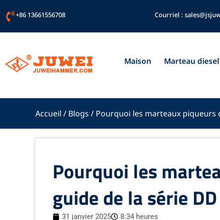
Aller
+86 13661556708
Courriel :
sales@jsjuw
au
contenu
Maison
Marteau diesel
Accueil
/
Blogs
/ Pourquoi les marteaux piqueurs die
Pourquoi les martea
guide de la série DD 
31 janvier 2025
8:34 heures