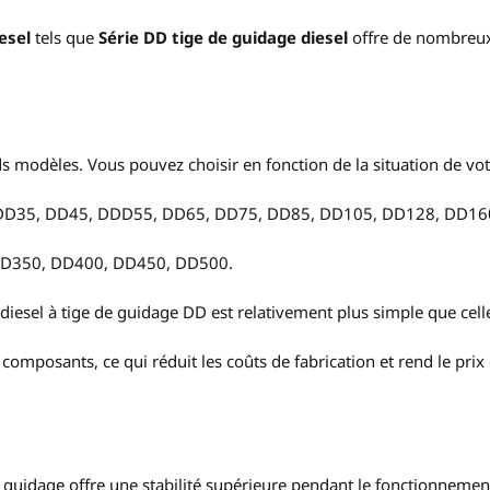
esel
tels que
Série DD tige de guidage diesel
offre de nombreu
s modèles. Vous pouvez choisir en fonction de la situation de vo
, DD35, DD45, DDD55, DD65, DD75, DD85, DD105, DD128, DD16
D350, DD400, DD450, DD500.
iesel à tige de guidage DD est relativement plus simple que cell
composants, ce qui réduit les coûts de fabrication et rend le prix
guidage offre une stabilité supérieure pendant le fonctionnemen