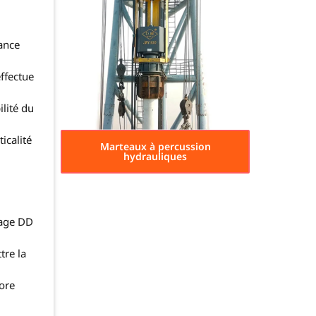
ance
ffectue
ilité du
icalité
Marteaux à percussion
hydrauliques
dage DD
tre la
iore