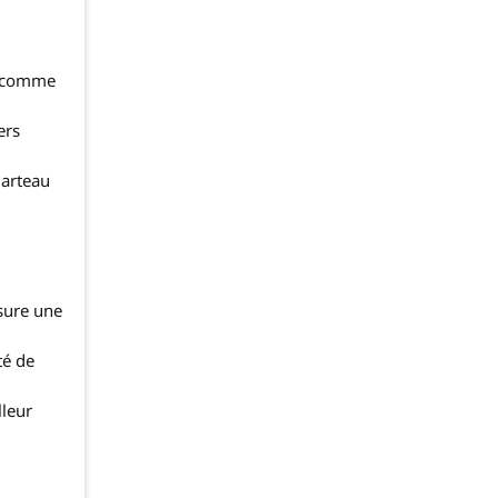
s comme
ers
marteau
ssure une
té de
lleur