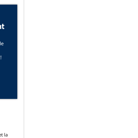
nt
le
!
t la