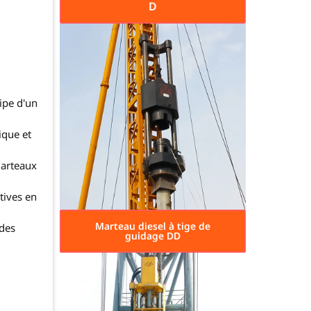
D
ipe d'un
ique et
marteaux
tives en
Marteau diesel à tige de
 des
guidage DD