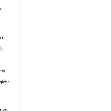
x
tre
0,
e du
 global
t, en