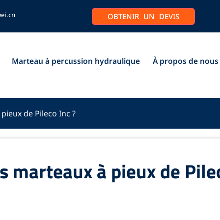
ei.cn
OBTENIR UN DEVIS
Marteau à percussion hydraulique
À propos de nous
ieux de Pileco Inc ?
 marteaux à pieux de Pile