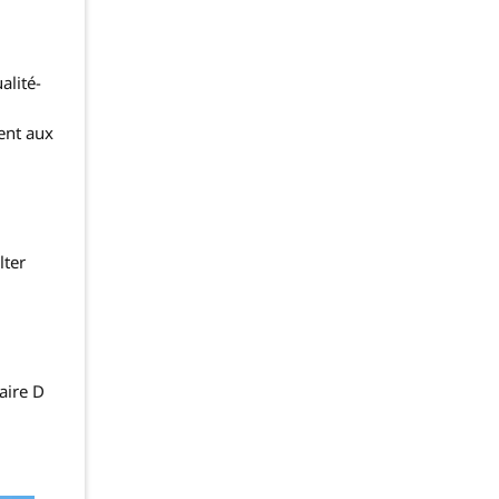
alité-
ent aux
lter
aire D