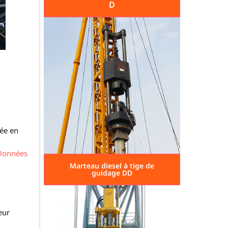
D
tée en
Données
Marteau diesel à tige de
guidage DD
eur