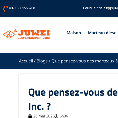
Aller
+86 13661556708
Courriel :
sales@jsjuw
au
contenu
Maison
Marteau diesel
Accueil
/
Blogs
/ Que pensez-vous des marteaux à p
Que pensez-vous des
Inc. ?
26 mai 2025
6h06