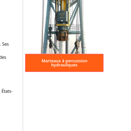
. Ses
des
Marteaux à percussion
hydrauliques
 États-