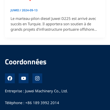
JUWEI
/
2024-09-13
Le marteau-pilon diesel Juwei D225 est arrivé avec
succès en Turquie. Il apportera son soutien à de
grands projets d'infrastructure portuaire offshore...
Coordonnées
F
Y
I
a
o
n
c
u
s
e
t
t
Entreprise : Juwei Machinery Co., Ltd.
b
u
a
o
b
g
Téléphone : +86 189 3992 2014
o
e
r
k
a