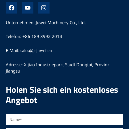
F
Y
I
a
o
n
c
u
s
e
t
t
Unternehmen: Juwei Machinery Co., Ltd.
b
u
a
o
b
g
Telefon: +86 189 3992 2014
o
e
r
k
a
m
E-Mail:
sales@jsjuwei.cn
Adresse: Xijiao Industriepark, Stadt Dongtai, Provinz
Jiangsu
Holen Sie sich ein kostenloses
Angebot