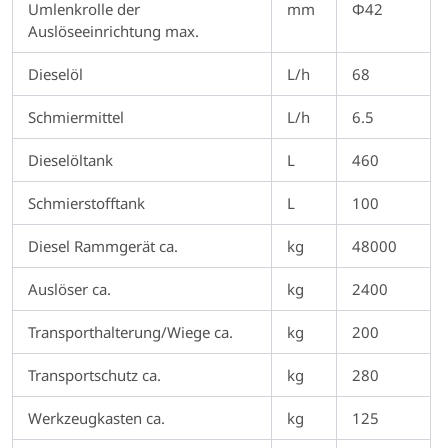
Umlenkrolle der
mm
Φ42
Auslöseeinrichtung max.
Dieselöl
L/h
68
Schmiermittel
L/h
6.5
Dieselöltank
L
460
Schmierstofftank
L
100
Diesel Rammgerät ca.
kg
48000
Auslöser ca.
kg
2400
Transporthalterung/Wiege ca.
kg
200
Transportschutz ca.
kg
280
Werkzeugkasten ca.
kg
125