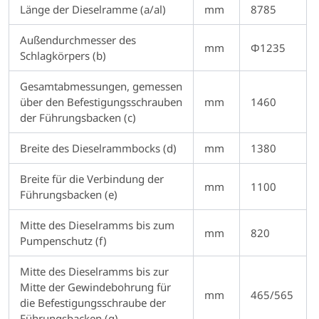
Länge der Dieselramme (a/al)
mm
8785
Außendurchmesser des
mm
Φ1235
Schlagkörpers (b)
Gesamtabmessungen, gemessen
über den Befestigungsschrauben
mm
1460
der Führungsbacken (c)
Breite des Dieselrammbocks (d)
mm
1380
Breite für die Verbindung der
mm
1100
Führungsbacken (e)
Mitte des Dieselramms bis zum
mm
820
Pumpenschutz (f)
Mitte des Dieselramms bis zur
Mitte der Gewindebohrung für
mm
465/565
die Befestigungsschraube der
Führungsbacken (g)