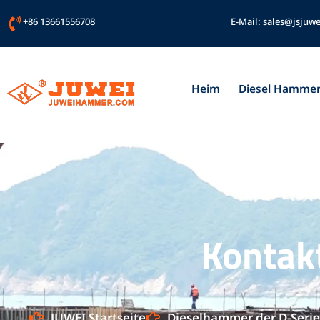
Zum
+86 13661556708
E-Mail:
sales@jsjuwe
Inhalt
springen
Heim
Diesel Hamme
Kontak
JUWEI Startseite
Dieselhammer der D-Serie