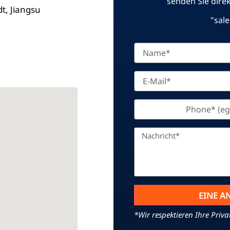
senden Sie direk
dt, Jiangsu
"
sal
EINE A
*Wir respektieren Ihre Pri