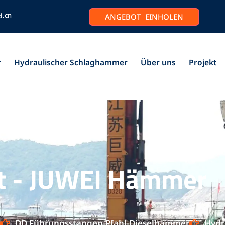
i.cn
ANGEBOT EINHOLEN
r
Hydraulischer Schlaghammer
Über uns
Projekt
t - JUWEI Hämmer
DD Führungsstangen-Pfahl-Dieselhammer
Hydr