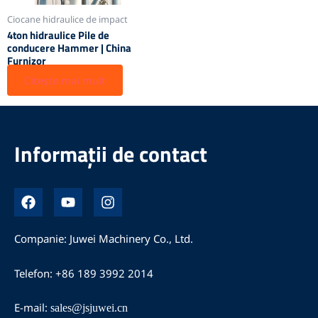
Ciocane hidraulice de impact
4ton hidraulice Pile de
conducere Hammer | China
Furnizor
Citește mai mult
Informații de contact
F
Y
I
a
o
n
c
u
s
e
t
t
Companie: Juwei Machinery Co., Ltd.
b
u
a
o
b
g
Telefon: +86 189 3992 2014
o
e
r
k
a
m
E-mail:
sales@jsjuwei.cn