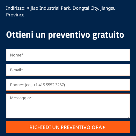
i
n
Indirizzo: Xijiao Industrial Park, Dongtai City, Jiangsu
P
t
Province
i
e
a
c
Ottieni un preventivo gratuito
e
RICHIEDI UN PREVENTIVO ORA