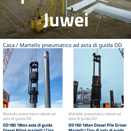
Juwei
Casa
/ Martello pneumatico ad asta di guida DD
Martello pneumatico diesel ad
Martello pneumatico diesel ad
asta di guida DD
asta di guida DD
DD180 18ton asta di guida
DD160 16ton Diesel Pile Driver
Diesel Piling martelli | Cina
Martelli | Tipo di asta di guida