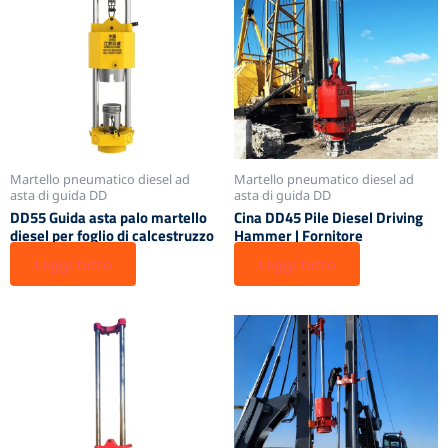
Martello pneumatico diesel ad
Martello pneumatico diesel ad
asta di guida DD
asta di guida DD
DD55 Guida asta palo martello
Cina DD45 Pile Diesel Driving
diesel per foglio di calcestruzzo
Hammer | Fornitore
Leggi tutto
Leggi tutto