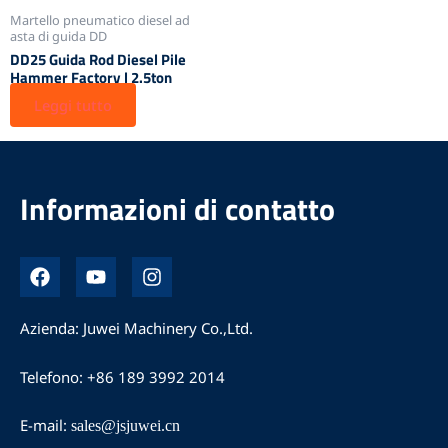
Martello pneumatico diesel ad
asta di guida DD
DD25 Guida Rod Diesel Pile
Hammer Factory | 2.5ton
Leggi tutto
Informazioni di contatto
F
Y
P
a
o
r
i
u
o
c
t
f
Azienda: Juwei Machinery Co.,Ltd.
l
u
i
i
b
l
Telefono: +86 189 3992 2014
c
e
o
s
u
u
t
E-mail:
sales@jsjuwei.cn
M
e