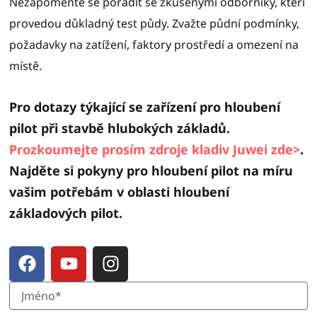
Nezapomeňte se poradit se zkušenými odborníky, kteří
provedou důkladný test půdy. Zvažte půdní podmínky,
požadavky na zatížení, faktory prostředí a omezení na
místě.
Pro dotazy týkající se zařízení pro hloubení
pilot při stavbě hlubokých základů.
Prozkoumejte prosím zdroje kladiv Juwei zde>
.
Najděte si pokyny pro hloubení pilot na míru
vašim potřebám v oblasti hloubení
základových pilot.
F
Y
I
a
o
n
c
u
s
e
t
t