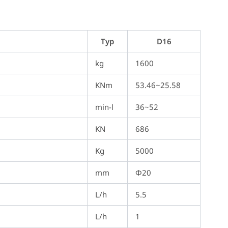
Typ
D16
kg
1600
KNm
53.46~25.58
min-l
36~52
KN
686
Kg
5000
mm
Φ20
L/h
5.5
L/h
1