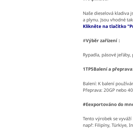
Naše dieselová kladiva j
a plynu.
Jsou vhodné ta
Klikněte na tlačítko "P
#
Výběr zařízení：
Rypadla, pásové jeřáby, pi
1TP5Balení a přeprava
Balení:
K balení používá
Přeprava: 20GP nebo 40
#Eexportováno do mn
Tento výrobek se vyváží 
např: Filipíny, Türkiye, 