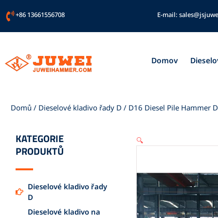
Přeskočit
+86 13661556708
E-mail:
sales@jsjuwe
na
obsah
Domov
Dieselo
Domů
/
Dieselové kladivo řady D
/ D16 Diesel Pile Hammer D
KATEGORIE
🔍
PRODUKTŮ
Dieselové kladivo řady
D
Dieselové kladivo na