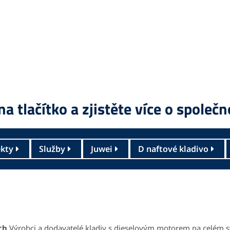
na tlačítko a zjistěte více o společ
ekty
Služby
Juwei
D naftové kladivo
ch
Výrobci a dodavatelé kladiv s dieselovým motorem na celém sv