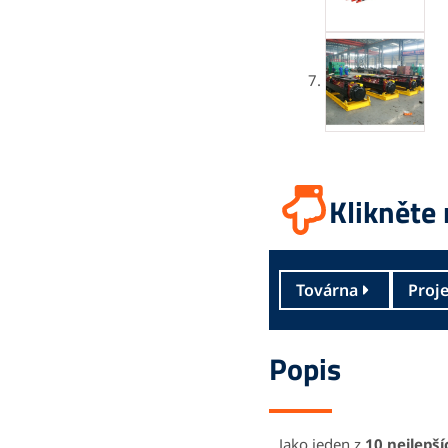
Klikněte 
Továrna
Proj
Popis
Jako jeden z
10 nejlepší