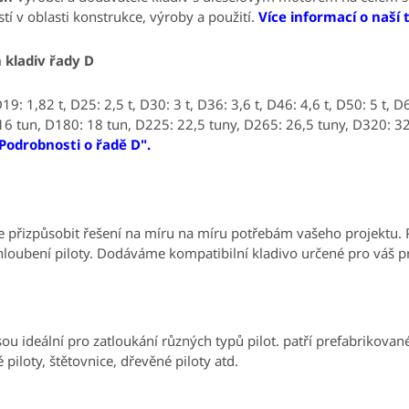
tí v oblasti konstrukce, výroby a použití.
Více informací o naší
 kladiv řady D
D19: 1,82 t, D25: 2,5 t, D30: 3 t, D36: 3,6 t, D46: 4,6 t, D50: 5 t,
16 tun, D180: 18 tun, D225: 22,5 tuny, D265: 26,5 tuny, D320: 3
"Podrobnosti o řadě D".
 přizpůsobit řešení na míru
na míru potřebám vašeho projektu
.
hloubení piloty.
Dodáváme kompatibilní kladivo určené pro váš pr
sou ideální pro zatloukání různých typů pilot.
patří prefabrikované
 piloty, štětovnice, dřevěné piloty atd.