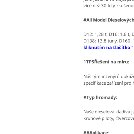
více než 30 lety zkušenos
#All
Model
Dieselových
D12: 1,28 t, D16: 1,6 t, 
D138: 13,8 tuny, D160: 
kliknutím na tlačítko 
1TP5Řešení na míru:
Náš tým inženýrů dokáže
specifikace zařízení pro 
#
Typ hromady:
Naše dieselová kladiva j
kruhové piloty, čtvercové
#AAplikace
: