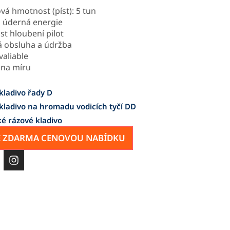
vá hmotnost (píst): 5 tun
 úderná energie
st hloubení pilot
 obsluha a údržba
aliable
 na míru
kladivo řady D
 kladivo na hromadu vodicích tyčí DD
ké rázové kladivo
TE ZDARMA CENOVOU NABÍDKU
I
n
s
t
a
g
r
a