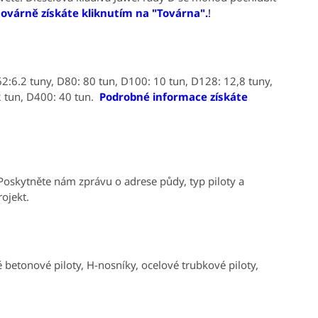
 továrně získáte kliknutím na "Továrna".
!
 D62:6.2 tuny, D80: 80 tun, D100: 10 tun, D128: 12,8 tuny,
2 tun, D400: 40 tun.
Podrobné informace získáte
Poskytněte nám zprávu o adrese půdy, typ piloty a
ojekt.
 betonové piloty, H-nosníky, ocelové trubkové piloty,