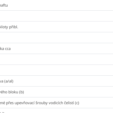
naftu
loty přibl.
ka cca
a (a/al)
vého bloku (b)
é přes upevňovací šrouby vodicích čelistí (c)