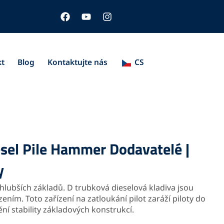
F
Y
I
a
o
n
c
u
s
e
t
t
b
u
a
o
b
g
kt
Blog
Kontaktujte nás
CS
o
e
r
k
a
m
sel Pile Hammer Dodavatelé |
y
 hlubších základů.
D trubková dieselová kladiva jsou
ízením.
Toto zařízení na zatloukání pilot zaráží piloty do
tění stability základových konstrukcí.