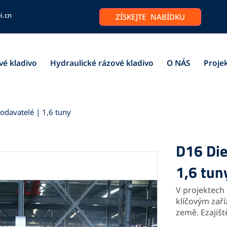
i.cn
ZÍSKEJTE NABÍDKU
vé kladivo
Hydraulické rázové kladivo
O NÁS
Proje
odavatelé | 1,6 tuny
D16 Die
1,6 tun
V projektech
klíčovým zař
země. E
zajiš