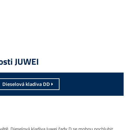
nosti JUWEI
Dieselová kladiva DD
ětě. Dieselová kladiva Juwei řady D se mohou pochlubit