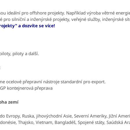
sou ideální pro
offshore projekty. Například výroba větrné energie
ké pro
silniční a inženýrské projekty, veřejné služby, inženýrské sí
rojekty" a dozvíte se více!
loty, piloty a další.
:
me ocelové přepravní nástroje standardní pro export.
GP kontejnerová přeprava
oha zemí
do Evropy, Ruska, jihovýchodní Asie, Severní Ameriky, Jižní Amerik
Indonésie, Thajsko, Vietnam, Bangladéš, Spojené státy, Saúdská Aráb