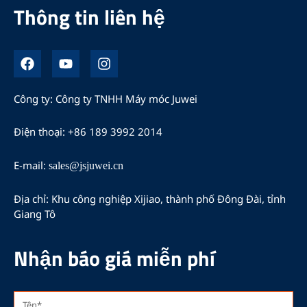
Thông tin liên hệ
F
Y
I
a
o
n
c
u
s
e
t
t
Công ty: Công ty TNHH Máy móc Juwei
b
u
a
o
b
g
Điện thoại: +86 189 3992 2014
o
e
r
k
a
m
E-mail:
sales@jsjuwei.cn
Địa chỉ: Khu công nghiệp Xijiao, thành phố Đông Đài, tỉnh
Giang Tô
Nhận báo giá miễn phí