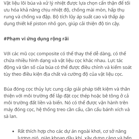
Vật liệu lõi búa và xử lý nhiệt được lựa chọn cẩn thận để tối
ưu hóa khả năng chịu nhiệt độ, chống mài mòn, hấp thụ
rung và chống va đập. Bộ tích lũy áp suất cao và thấp áp
dụng thiết kế piston nhỏ gọn, giúp cải thiện độ tin cậy.
#
Phạm vi ứng dụng rộng rãi
Với các mũ cọc composite có thể thay thế dễ dàng, có thể
chứa nhiều hình dạng và vật liệu cọc khác nhau. Lực tác
động và tần số của búa có thể được điều chỉnh và kiểm soát
tùy theo điều kiện địa chất và cường độ của vật liệu cọc.
Búa đóng cọc thủy lực cung cấp giải pháp tiết kiệm và thân
thiện với môi trường để lắp đặt cọc thép hoặc bê tông ở cả
môi trường đất liền và biển. Nó có thể được vận hành trên
máy đóng cọc, hệ thống treo cần cẩu, cần cẩu bánh xích và
sà lan.
Rất thích hợp cho các dự án ngoài khơi, cơ sở năng
lượng gió, giàn khoan dầu khí, xây dựng cảng và bến