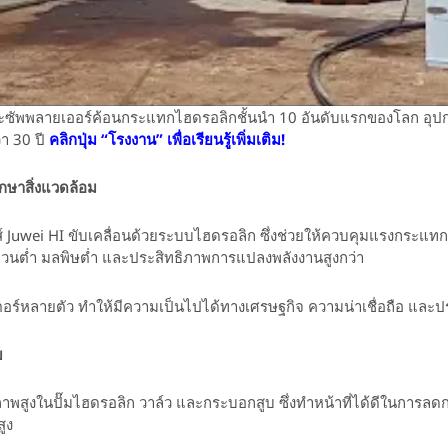
ตและซัพพลายเออร์ค้อนกระแทกไฮดรอลิกชั้นนำ 10 อันดับแรกของโลก
อุป
า 30 ปี
คลิกปุ่ม “โรงงาน” เพื่อเรียนรู้เพิ่มเติม!
ักษาสิ่งแวดล้อม
 Juwei HI ขับเคลื่อนด้วยระบบไฮดรอลิก ซึ่งช่วยให้ควบคุมแรงกระแทก
ยงรบกวนต่ำ มลพิษต่ำ และประสิทธิภาพการแปลงพลังงานสูงกว่า
เตอร์หลายตัว ทำให้มีความเป็นไปได้ทางเศรษฐกิจ ความน่าเชื่อถือ และป
บ
าพสูงในปั๊มไฮดรอลิก วาล์ว และกระบอกสูบ ซึ่งทำหน้าที่ได้ดีในการ
สูง