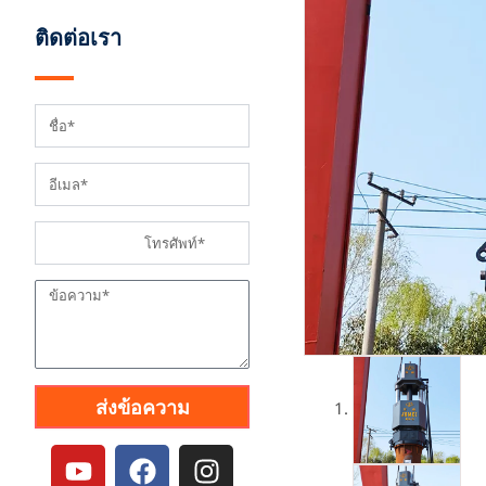
ติดต่อเรา
ส่งข้อความ
ยู
เ
อิ
ทู
ฟ
น