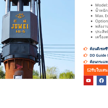
Model:
น้ำหนัก
Max. E
Option
พลังงา
ประสิท
เครื่อง
ค้อนดีเซลซีร
DD Guide R
ค้อนกระแท
รับใบเส
ยู
เ
ทู
ฟ
ป
ส
บุ๊
ค