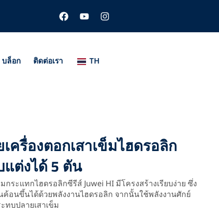
เ
ยู
อิ
ฟ
ทู
น
ส
ป
ส
บุ๊
ต
ค
า
แ
บล็อก
ติดต่อเรา
TH
ก
ร
ม
ยเครื่องตอกเสาเข็มไฮดรอลิก
แต่งได้ 5 ตัน
มกระแทกไฮดรอลิกซีรีส์ Juwei HI มีโครงสร้างเรียบง่าย ซึ่ง
อนขึ้นได้ด้วยพลังงานไฮดรอลิก จากนั้นใช้พลังงานศักย์
กระทบปลายเสาเข็ม