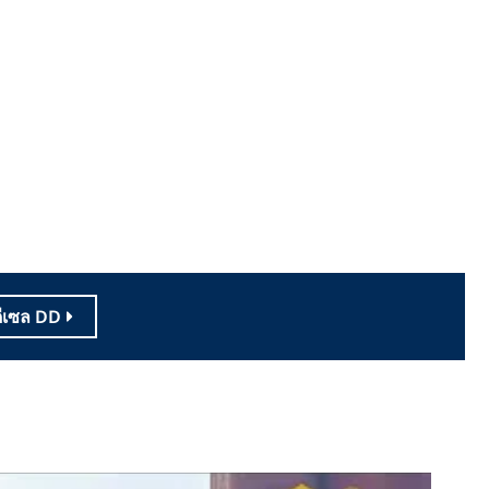
ีเซล DD