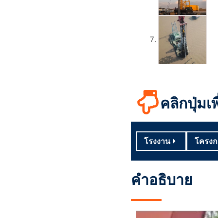
คลิกปุ่มเพ
โรงงาน
โครงก
คำอธิบาย