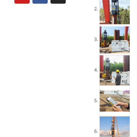
ป
ส
ส
บุ๊
ต
ค
า
แ
ก
ร
ม