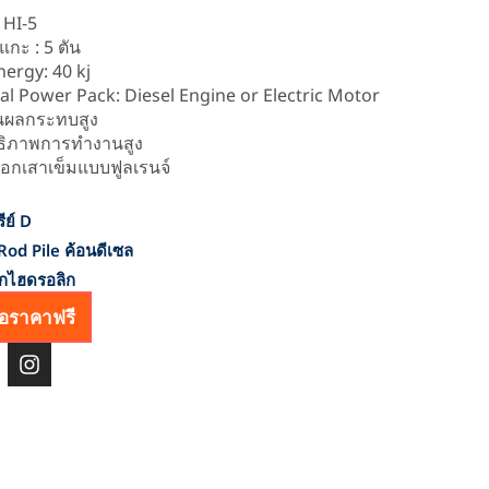
 HI-5
แกะ : 5 ตัน
nergy: 40 kj
al Power Pack: Diesel Engine or Electric Motor
นผลกระทบสูง
ธิภาพการทำงานสูง
ตอกเสาเข็มแบบฟูลเรนจ์
ีย์ D
od Pile ค้อนดีเซล
กไฮดรอลิก
นอราคาฟรี
อิ
น
ส
ต
า
แ
ก