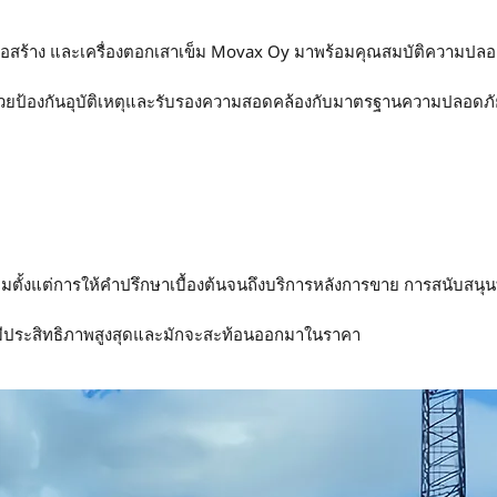
ก่อสร้าง และเครื่องตอกเสาเข็ม Movax Oy มาพร้อมคุณสมบัติความปลอด
ี้ช่วยป้องกันอุบัติเหตุและรับรองความสอดคล้องกับมาตรฐานความปลอดภั
มตั้งแต่การให้คำปรึกษาเบื้องต้นจนถึงบริการหลังการขาย การสนับสนุนท
างมีประสิทธิภาพสูงสุดและมักจะสะท้อนออกมาในราคา