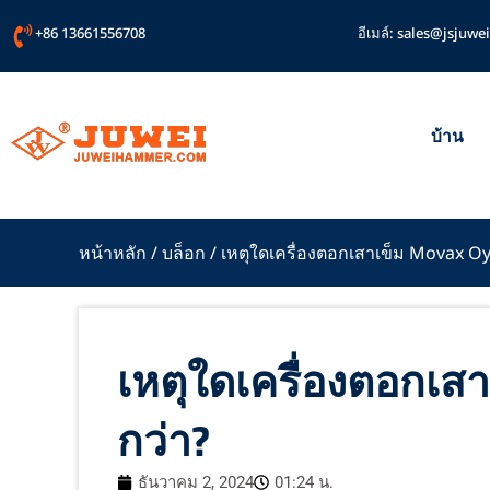
ข้าม
+86 13661556708
อีเมล์:
sales@jsjuwei
ไป
ยัง
เนื้อหา
บ้าน
หน้าหลัก
/
บล็อก
/ เหตุใดเครื่องตอกเสาเข็ม Movax Oy
เหตุใดเครื่องตอกเส
กว่า?
ธันวาคม 2, 2024
01:24 น.