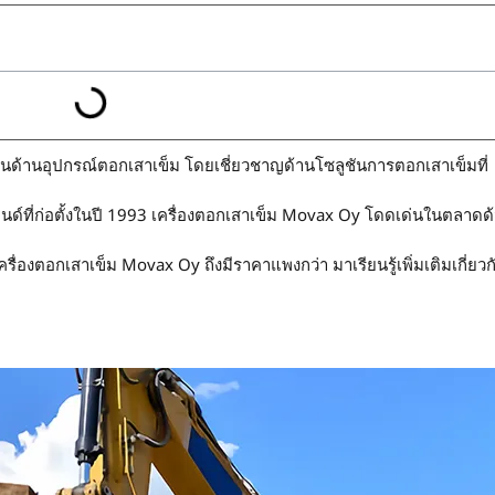
ียงในด้านอุปกรณ์ตอกเสาเข็ม โดยเชี่ยวชาญด้านโซลูชันการตอกเสาเข็มที่
ด์ที่ก่อตั้งในปี 1993 เครื่องตอกเสาเข็ม Movax Oy โดดเด่นในตลาดด
่องตอกเสาเข็ม Movax Oy ถึงมีราคาแพงกว่า มาเรียนรู้เพิ่มเติมเกี่ยวกั