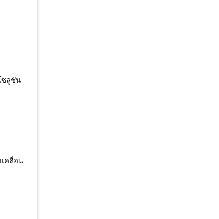
ซลูชัน
เคลื่อน