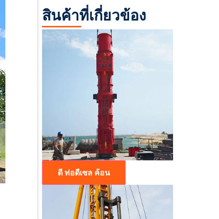
สินค้าที่เกี่ยวข้อง
ดี ท่อดีเซล ค้อน