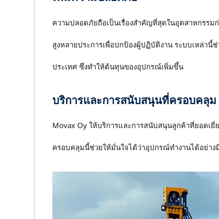
ความปลอดภัยถือเป็นเรื่องสำคัญที่สุดในอุตสาหกรรม
สูงหลายประการเพื่อปกป้องผู้ปฏิบัติงาน ระบบเหล่าน
ประเทศ ซึ่งทำให้ต้นทุนของอุปกรณ์เพิ่มขึ้น
บริการและการสนับสนุนที่ครอบคลุม
Movax Oy ให้บริการและการสนับสนุนลูกค้าที่ยอดเยี่ย
ครอบคลุมนี้ช่วยให้มั่นใจได้ว่าอุปกรณ์ทำงานได้อย่