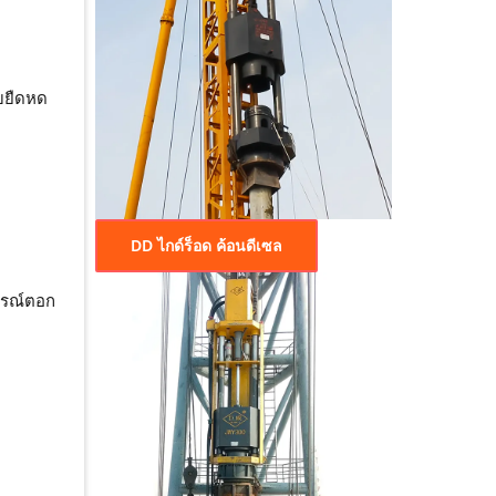
บยืดหด
DD ไกด์ร็อด ค้อนดีเซล
ปกรณ์ตอก