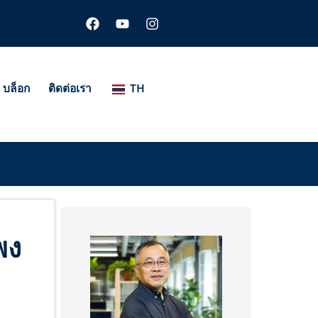
เ
ยู
อิ
ฟ
ทู
น
ส
ป
ส
บุ๊
ต
ค
า
แ
บล็อก
ติดต่อเรา
TH
ก
ร
ม
พง