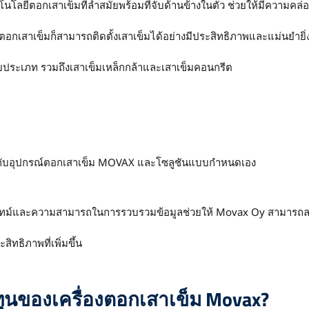
โลยีตอกเสาเข็มที่ล้ำสมัยพร้อมที่จับด้านข้างในตัว ช่วยให้มีความคล่
่องตอกเสาเข็มก็สามารถติดตั้งเสาเข็มได้อย่างมีประสิทธิภาพและแม่นยำยิ่ง
ายประเภท รวมถึงเสาเข็มเหล็กกล้าและเสาเข็มคอนกรีต
วมกับอุปกรณ์ตอกเสาเข็ม MOVAX และโซลูชันแบบกำหนดเอง
ยลไทม์และความสามารถในการรวบรวมข้อมูลช่วยให้ Movax Oy สามารถล
ิทธิภาพที่เพิ่มขึ้น
นทุนของเครื่องตอกเสาเข็ม Movax?