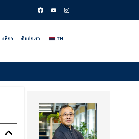
เ
ยู
อิ
ฟ
ทู
น
ส
ป
ส
บุ๊
ต
ค
า
แ
บล็อก
ติดต่อเรา
TH
ก
ร
ม