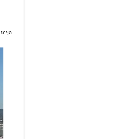
บรถขุด