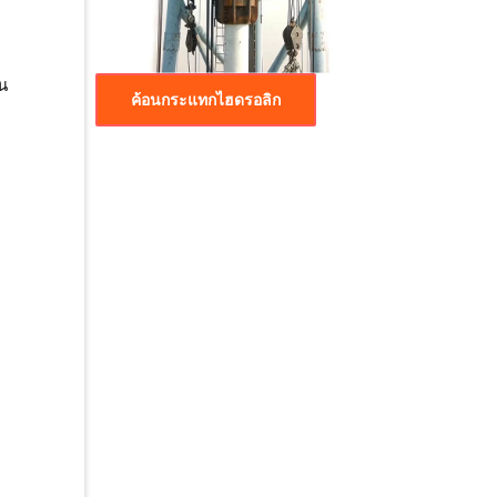
าน
ค้อนกระแทกไฮดรอลิก