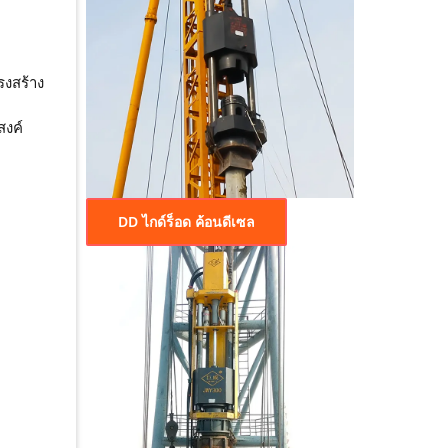
รงสร้าง
สงค์
DD ไกด์ร็อด ค้อนดีเซล