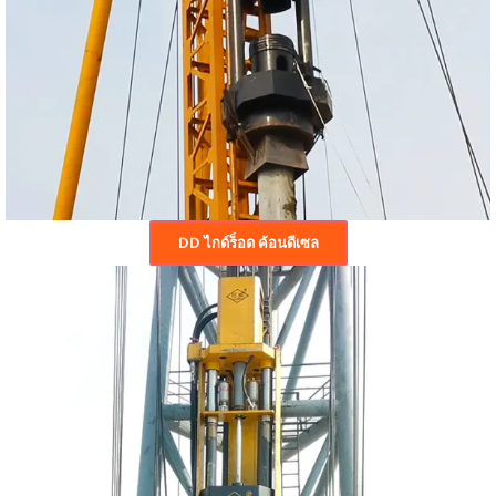
DD ไกด์ร็อด ค้อนดีเซล