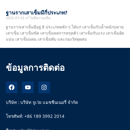
ฐานรากเสาเข็มมีกี่ประเภท?
2025-07-03
ไม่มีความเห็น
ฐานรากเสาเข็มมีอยู่ 8 ประเภทหลัก ๆ ได้แก่ เสาเข็มรับน้ำหนักปลาย
เสาเข็ม เสาเข็มขัด เสาเข็มลดการทรุดตัว เสาเข็มรับแรง เสาเข็มอัด
แน่น เสาเข็มแผ่น เสาเข็มทับ และกองวัสดุผสม
ข้อมูลการติดต่อ
เ
ยู
อิ
ฟ
ทู
น
ส
ป
ส
บุ๊
ต
บริษัท : บริษัท จูเว่ย แมชชีนเนอรี่ จำกัด
ค
า
แ
โทรศัพท์: +86 189 3992 2014
ก
ร