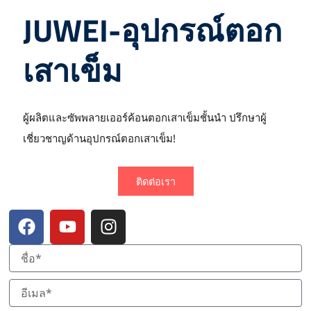
JUWEI-อุปกรณ์ตอก
เสาเข็ม
ผู้ผลิตและซัพพลายเออร์ค้อนตอกเสาเข็มชั้นนำ ปรึกษาผู้
เชี่ยวชาญด้านอุปกรณ์ตอกเสาเข็ม!
ติดต่อเรา
เ
ยู
อิ
ฟ
ทู
น
ส
ป
ส
บุ๊
ต
ค
า
แ