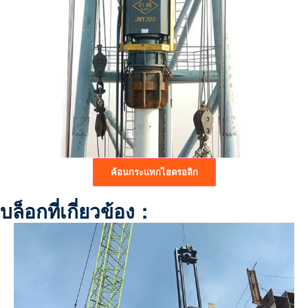
ค้อนกระแทกไฮดรอลิก
บล็อกที่เกี่ยวข้อง：