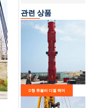
관련 상품
D형 튜블러 디젤 해머