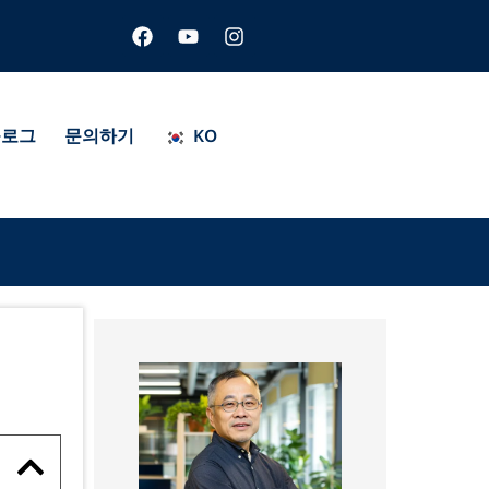
페
유
인
이
튜
스
스
브
타
북
그
램
블로그
문의하기
KO