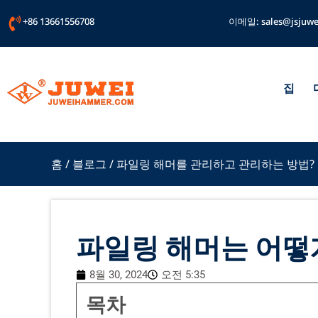
콘
+86 13661556708
이메일:
sales@jsjuwe
텐
츠
로
건
너
집
뛰
기
홈
/
블로그
/ 파일링 해머를 관리하고 관리하는 방법?
파일링 해머는 어떻
8월 30, 2024
오전 5:35
목차