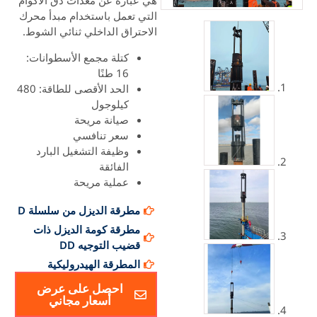
هي عبارة عن معدات دق الأكوام
التي تعمل باستخدام مبدأ محرك
الاحتراق الداخلي ثنائي الشوط.
كتلة مجمع الأسطوانات:
16 طنًا
الحد الأقصى للطاقة: 480
كيلوجول
صيانة مريحة
سعر تنافسي
وظيفة التشغيل البارد
الفائقة
عملية مريحة
مطرقة الديزل من سلسلة D
مطرقة كومة الديزل ذات
قضيب التوجيه DD
المطرقة الهيدروليكية
احصل على عرض
أسعار مجاني