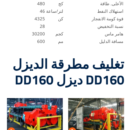
على. طاقة
كج
480
هلاك النفط
لتر/ساعة
46
 كومة الانفجار
كن
4325
ة التخفيض
28
ر ماس
كجم
30200
فة الدليل
مم
600
غليف مطرقة الديزل
DD ديزل DD160