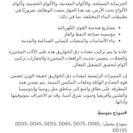
سانة المسلحة، والأكوام المعدنية، والأكوام الخشبية، وأكوام
واح تحت الأرض. يعد هذا الجهاز متعدد الوظائف ضروريًا في
قات البناء المختلفة، بما في ذلك:
مشاريع هندسة القوى الكهربائية
مؤسسة صناعة النفط والغاز
بناء الأساسات والمنصات للمباني الصناعية والمدنية
 ما يتم تركيب معدات دق الخوازيق هذه على الآلات المجنزرة
جلات. يتضمن تحديث الرافعات المجنزرة والحفارات تركيب
م لتحقيق التشغيل الفعال.
لمميزات الرئيسية لمعدات دق الخوازيق خفيفة الوزن تتضمن
التصادم الهائلة وحلقات المكبس المتينة. يتم تصدير هذه
طرقة على نطاق واسع إلى مناطق مثل روسيا وإندونيسيا
لبين وأفريقيا وجنوب شرق آسيا، وقد تم الاعتراف بموثوقيتها
ئها.
وذج متوسط
نموذج يشمل: DD35، DD45، DD55، DD65، DD75، DD85،
DD