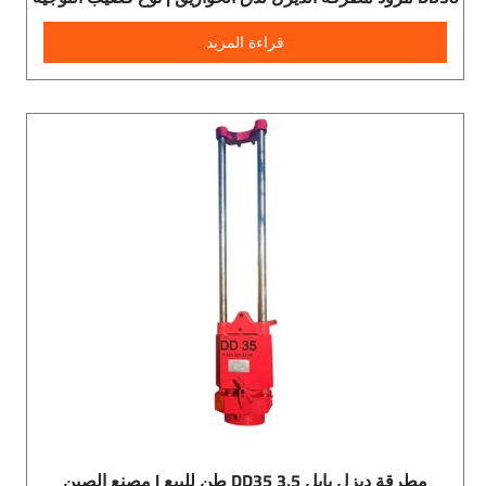
قراءة المزيد
مطرقة ديزل بايل DD35 3.5 طن للبيع | مصنع الصين