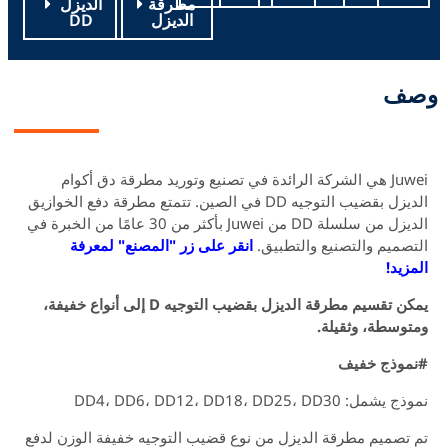
مطرقة
الديزل
الديزل
DD
ف
Juwei هي الشركة الرائدة في تصنيع وتوريد مطرقة دق أكوام
ل بقضيب التوجيه DD في الصين.
تتمتع مطرقة دفع الخوازيق
الديزل من سلسلة DD من Juwei بأكثر من 30 عامًا من الخبرة في
ميم والتصنيع والتطبيق.
انقر على زر "المصنع" لمعرفة
يد!
يمكن تقسيم مطرقة الديزل بقضيب التوجيه D إلى أنواع خفيفة،
سطة، وثقيلة.
وذج خفيف
 DD4، DD6، DD12، DD18، DD25، DD30
صميم مطرقة الديزل من نوع قضيب التوجيه خفيفة الوزن لدفع