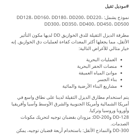
ديل ثقيل
نموذج يشمل: DD128، DD160، DD180، DD200، DD220،
DD300، DD350، DD400، DD450، DD
مطرقة الديزل الثقيلة للدق الخوازيق DD لديها مكون التأثير
قل، مما يجعلها أكثر المعدات كفاءة لعمليات دق الخوازيق. إنه
 مثالي للأغراض التالية:
العمليات البحرية
منصات الحفر البحرية
موانئ المياه العميقة
بناء الجسر
مشاريع البناء الأرضية والمائية
استخدام مطارق الديزل الثقيلة لدينا على نطاق واسع في
كا الشمالية وأمريكا الجنوبية والشرق الأوسط وآسيا وأفريقيا
وبا وروسيا وتركيا.
DD-128 وDD-200: مزودان بقضبان توجيه لتحريك مكونات
دمات.
DD-300 والنماذج الأثقل: باستخدام أربعة قضبان توجيه، يمكن