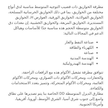
ة الخوازيق ذات قضيب التوجيه المتوسط ​​مناسبة لدق أنواع
فة من الخوازيق، بما في ذلك الخوازيق الخرسانية المسلحة،
الخوازيق الفولاذية، الخوازيق الورقية، العوارض H، الخوازيق
تديرة، الخوازيق المربعة، والخوازيق الخشبية. إن معدات دق
وازيق متوسطة الحجم هذه مناسبة جدًا للأساسات وهياكل
م في المجالات التالية:
صناعة النفط والغاز
الكهرباء والطاقة
صناعة
الهندسة المدنية
الهندسة الهيدروليكية
فق مطرقة تشغيل الأكوام هذه مع الرافعات الزاحفة،
فارات، ومحركات الأكوام ذات الصواري، ومحركات الأكوام
ئمة، ومحركات الأكوام المتحركة، وتتميز بتعدد الاستخدامات
فاءة.
مطارق الديزل المتوسطة DD الخاصة بنا يتم تصديرها على نطاق
 إلى جنوب شرق آسيا، الشرق الأوسط، أوروبا، أفريقيا،
يكا الجنوبية.