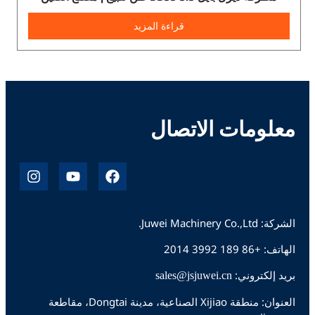
قراءة المزيد
علومات الاتصال
ف
ي
ا
ي
و
ن
س
ت
س
ب
ي
ت
و
و
غ
Juwei Machinery Co.,Ltd.
ك
ب
ر
: +86 189 3992 2014
ا
م
د إلكتروني:
sales@jsjuwei.cn
العنوان: منطقة Xijiao الصناعية، مدينة Dongtai، مقاطعة