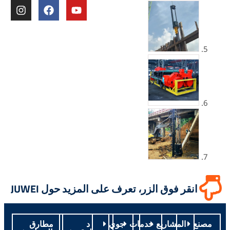
ي
ف
ا
و
ي
ن
ت
س
س
ي
ب
ت
و
و
غ
ب
ك
ر
ا
م
انقر فوق الزر، تعرف على المزيد حول JUWEI
صنع
المشاريع
خدمات
جوي
د
مطارق