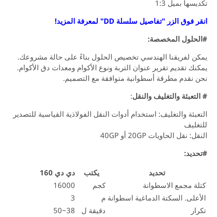
سها بميل 1:3
وق الزر "تفاصيل سلسلة DD" لمعرفة المزيد!
حلول المخصصة:
ن لفريقنا الهندسي تخصيص الحلول بناءً على حالة مشروعك.
ك تقديم تقرير عنوان التربة ونوع الأكوام ومعدات دق الأكوام.
نقدم مطرقة أسطوانية متوافقة مع التصميم.
تعبئة والتغليف والنقل
:
بئة والتغليف: استخدام أدوات النقل الفولاذية القياسية للتصدير
ليف
 نقل الحاويات 20GP أو 40GP
يد:
تحديد
يكتب
دي دي 160
ة مجمع الاسطوانة
كجم
16000
على. السكتة الدماغية اسطوانة
م
3
ار
دقيقة ل
38~50